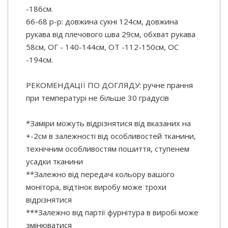
-186см.
66-68 р-р: довжина сукні 124см, довжина
рукава від плечового шва 29см, обхват рукава
58см, ОГ - 140-144см, ОТ -112-150см, OC
-194см.
РЕКОМЕНДАЦІЇ ПО ДОГЛЯДУ: ручне прання
при температурі не більше 30 градусів
*Заміри можуть відрізнятися від вказаних на
+-2см в залежності від особливостей тканини,
технічним особливостям пошиття, ступенем
усадки тканини
**Залежно від передачі кольору вашого
монітора, відтінок виробу може трохи
відрізнятися
***Залежно від партії фурнітура в виробі може
змінюватися