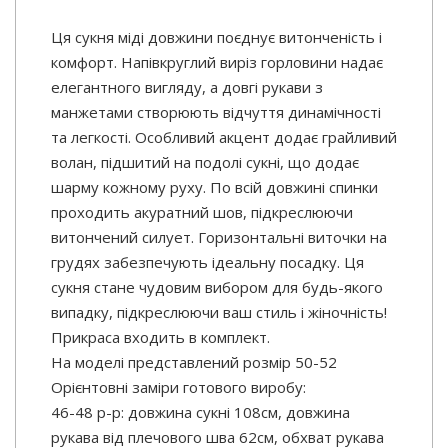
Ця сукня міді довжини поєднує витонченість і
комфорт. Напівкруглий виріз горловини надає
елегантного вигляду, а довгі рукави з
манжетами створюють відчуття динамічності
та легкості. Особливий акцент додає грайливий
волан, підшитий на подолі сукні, що додає
шарму кожному руху. По всій довжині спинки
проходить акуратний шов, підкреслюючи
витончений силует. Горизонтальні виточки на
грудях забезпечують ідеальну посадку. Ця
сукня стане чудовим вибором для будь-якого
випадку, підкреслюючи ваш стиль і жіночність!
Прикраса входить в комплект.
На моделі представлений розмір 50-52
Орієнтовні заміри готового виробу:
46-48 р-р: довжина сукні 108см, довжина
рукава від плечового шва 62см, обхват рукава