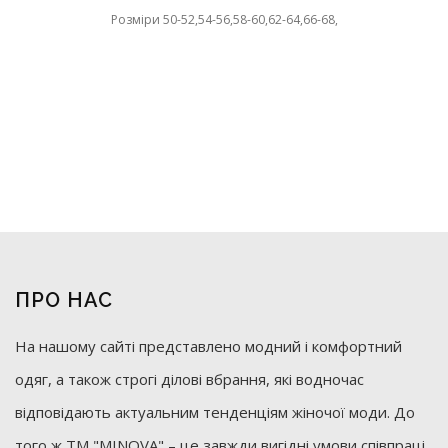
Розміри 50-52,54-56,58-60,62-64,66-68,
ПРО НАС
На нашому сайті представлено модний і комфортний
одяг, а також строгі ділові вбрання, які водночас
відповідають актуальним тенденціям жіночої моди. До
того ж ТМ "MINOVA" – це завжди вигідні умови співпраці,