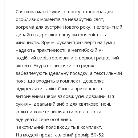
Святкова максі-сукня з шовку, створена для
особливих моментів та незабутніх свят,
зокрема для зустрічі Нового року. Її елегантний
дизайн підкреслює вашу витонченість та
жіночність. Зручні рукави три чверті на гумці
надають практичності, а неглибокий V-
подібний виріз горловини створює граціозний
акцент. Акуратні виточки на грудях
забезпечують ідеальну посадку, а текстильний
пояс, що входить в комплект, дозволяє
підкреслити талію. Спинка прикрашена
витонченим швом вздовж усієї довжини. Ця
сукня – ідеальний вибір для святкової ночі,
коли ви хочете виглядати розкішно та
відчувати себе особливо.
Текстильний пояс входить в комплект.
На моделі представлений розмір 50-52