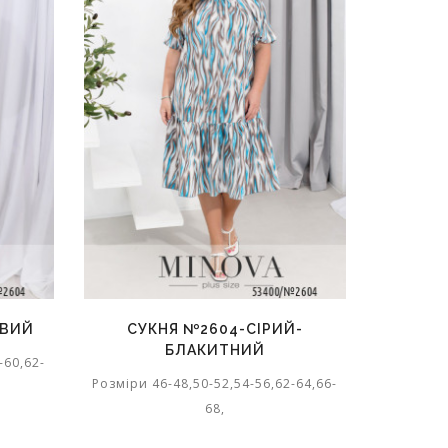
ОВИЙ
СУКНЯ №2604-СІРИЙ-
СУКН
БЛАКИТНИЙ
-60,62-
Розміри 46-48,50-52,54-56,62-64,66-
Розміри 4
68,