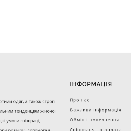
ІНФОРМАЦІЯ
Про нас
тний одяг, а також строгі
Важлива інформація
уальним тенденціям жіночої
Обмін і повернення
ні умови співпраці,
Співпраця та оплата
бору розміру, допомога в