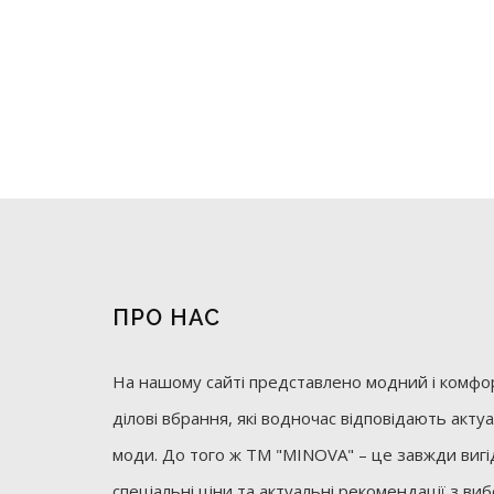
ПРО НАС
На нашому сайті представлено модний і комфор
ділові вбрання, які водночас відповідають акт
моди. До того ж ТМ "MINOVA" – це завжди вигід
спеціальні ціни та актуальні рекомендації з ви