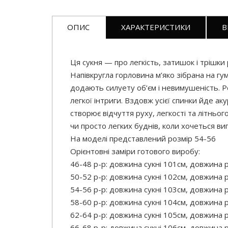
ОПИС
ХАРАКТЕРИСТИКИ
В
Ця сукня — про легкість, затишок і трішк
Напівкругла горловина м’яко зібрана на гум
додають силуету об’єм і невимушеність. Ро
легкої інтриги. Вздовж усієї спинки йде а
створює відчуття руху, легкості та літньог
чи просто легких буднів, коли хочеться ви
На моделі представлений розмір 54-56
Орієнтовні заміри готового виробу:
46-48 р-р: довжина сукні 101см, довжина р
50-52 р-р: довжина сукні 102см, довжина р
54-56 р-р: довжина сукні 103см, довжина р
58-60 р-р: довжина сукні 104см, довжина р
62-64 р-р: довжина сукні 105см, довжина р
66-68 р-р: довжина сукні 106см, довжина р