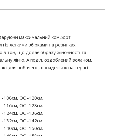
у, даруючи максимальний комфорт.
ан із легкими збірками на резинках
ю в тон, що додає образу жіночності та
альну лінію. А поділ, оздоблений воланом,
так і для побачень, посиденьок на терасі
 -108см, OC -120см.
 -116см, OC -128см.
 -124см, OC -136см.
 -132см, OC -142см.
 -140см, OC -150см.
 -148см, OC -158см.