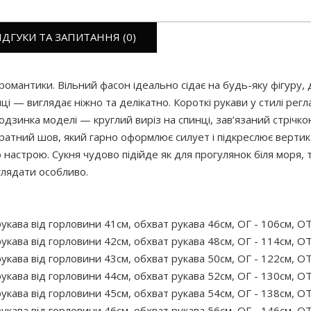
ІДГУКИ ТА ЗАПИТАННЯ (0)
и романтики. Вільний фасон ідеально сідає на будь-яку фігур
ці — виглядає ніжно та делікатно. Короткі рукави у стилі регл
дзинка моделі — круглий виріз на спинці, зав’язаний стрічко
куратний шов, який гарно оформлює силует і підкреслює вертик
о настрою. Сукня чудово підійде як для прогулянок біля моря, 
глядати особливо.
укава від горловини 41см, обхват рукава 46см, ОГ - 106см, ОТ
укава від горловини 42см, обхват рукава 48см, ОГ - 114см, ОТ
укава від горловини 43см, обхват рукава 50см, ОГ - 122см, ОТ
укава від горловини 44см, обхват рукава 52см, ОГ - 130см, ОТ
укава від горловини 45см, обхват рукава 54см, ОГ - 138см, ОТ
укава від горловини 46см, обхват рукава 56см, ОГ - 146см, ОТ