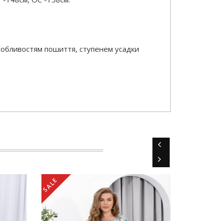
особливостям пошиття, ступенем усадки
SALE
SALE