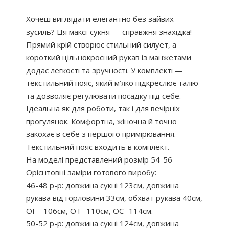
Хочеш виглядати елегантно без зайвих
зусиль? Ця максі-сукня — справжня знахідка!
Прямий крій створює стильний силует, а
короткий цільнокроєний рукав із манжетами
додає легкості та зручності. У комплекті —
текстильний пояс, який м’яко підкреслює талію
та дозволяє регулювати посадку під себе.
Ідеальна як для роботи, так і для вечірніх
прогулянок. Комфортна, жіночна й точно
закохає в себе з першого примірювання.
Текстильний пояс входить в комплект.
На моделі представлений розмір 54-56
Орієнтовні заміри готового виробу:
46-48 р-р: довжина сукні 123см, довжина
рукава від горловини 33см, обхват рукава 40см,
ОГ - 106см, ОТ -110см, OC -114см.
50-52 р-р: довжина сукні 124см, довжина