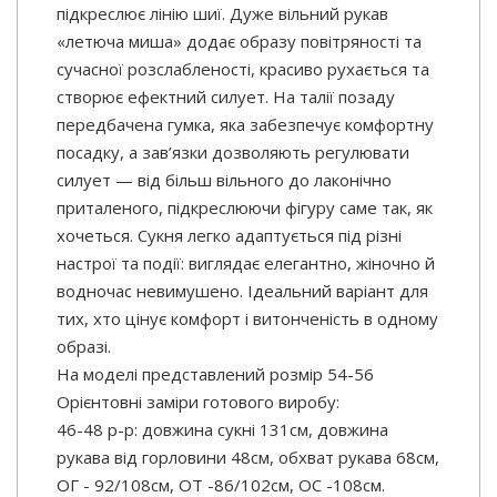
підкреслює лінію шиї. Дуже вільний рукав
«летюча миша» додає образу повітряності та
сучасної розслабленості, красиво рухається та
створює ефектний силует. На талії позаду
передбачена гумка, яка забезпечує комфортну
посадку, а зав’язки дозволяють регулювати
силует — від більш вільного до лаконічно
приталеного, підкреслюючи фігуру саме так, як
хочеться. Сукня легко адаптується під різні
настрої та події: виглядає елегантно, жіночно й
водночас невимушено. Ідеальний варіант для
тих, хто цінує комфорт і витонченість в одному
образі.
На моделі представлений розмір 54-56
Орієнтовні заміри готового виробу:
46-48 р-р: довжина сукні 131см, довжина
рукава від горловини 48см, обхват рукава 68см,
ОГ - 92/108см, ОТ -86/102см, OC -108см.