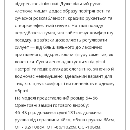
підкреслює лінію шиї. Дуже вільний рукав
«летюча миша» додає образу повітряності та
сучасної розслабленості, красиво рухається та
створює ефектний силует. На талії позаду
передбачена гумка, яка забезпечує комфортну
посадку, а зав’язки дозволяють регулювати
силует — від більш вільного до лаконічно
приталеного, підкреслюючи фігуру саме так, як
хочеться. Сукня легко адаптується під різні
настрої та події: виглядає елегантно, жіночно й
водночас невимушено. Ідеальний варіант для
тих, хто цінує комфорт і витонченість в одному
образі.
На моделі представлений розмір 54-56
Орієнтовні заміри готового виробу:
46-48 р-р: довжина сукні 131см, довжина
рукава від горловини 48см, обхват рукава 68см,
ОГ - 92/108см, ОТ -86/102см, OC -108см.