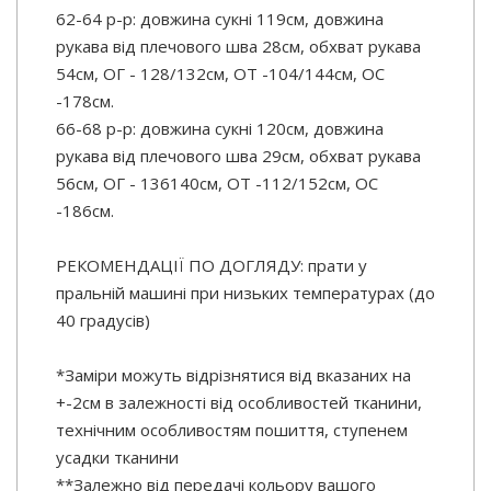
62-64 р-р: довжина сукні 119см, довжина
рукава від плечового шва 28см, обхват рукава
54см, ОГ - 128/132см, ОТ -104/144см, OC
-178см.
66-68 р-р: довжина сукні 120см, довжина
рукава від плечового шва 29см, обхват рукава
56см, ОГ - 136140см, ОТ -112/152см, OC
-186см.
РЕКОМЕНДАЦІЇ ПО ДОГЛЯДУ: прати у
пральній машині при низьких температурах (до
40 градусів)
*Заміри можуть відрізнятися від вказаних на
+-2см в залежності від особливостей тканини,
технічним особливостям пошиття, ступенем
усадки тканини
**Залежно від передачі кольору вашого