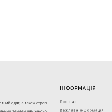
ІНФОРМАЦІЯ
Про нас
тний одяг, а також строгі
Важлива інформація
уальним тенденціям жіночої