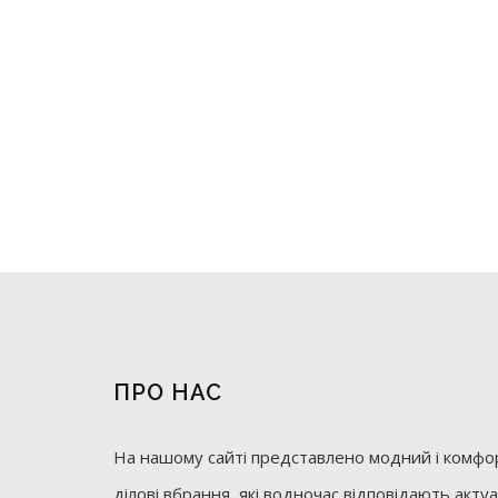
ПРО НАС
На нашому сайті представлено модний і комфор
ділові вбрання, які водночас відповідають акт