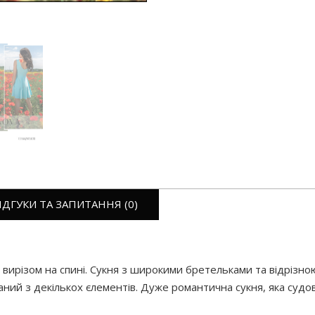
ІДГУКИ ТА ЗАПИТАННЯ (0)
им вирізом на спині. Сукня з широкими бретельками та відрізно
аний з декількох єлементів. Дуже романтична сукня, яка судо