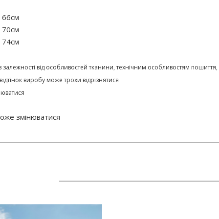
- 66см
- 70см
- 74см
м в залежності від особливостей тканини, технічним особливостям пошиття
відтінок виробу може трохи відрізнятися
нюватися
 може змінюватися