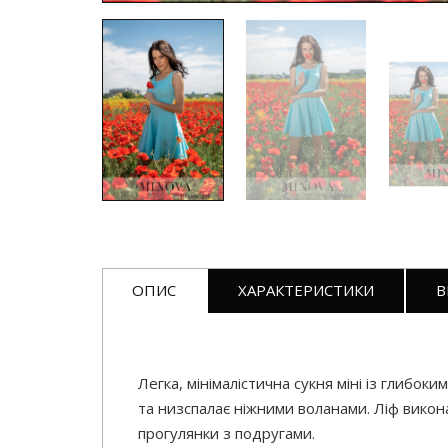
ОПИС
ХАРАКТЕРИСТИКИ
В
Легка, мінімалістична сукня міні із глибок
та низспалає ніжними воланами. Ліф викон
прогулянки з подругами.