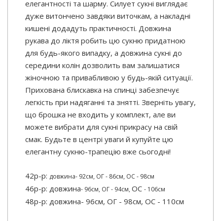
елегантності та шарму. Силует сукні виглядає
дуже витончено завдяки виточкам, а накладні
кишені додадуть практичності. Довжина
рукава до ліктя робить цю сукню придатною
для будь-якого випадку, а довжина сукні до
середини колін дозволить вам залишатися
жіночною та привабливою у будь-якій ситуації.
Прихована блискавка на спинці забезпечує
легкість при надяганні та знятті. Зверніть увагу,
що брошка не входить у комплект, але ви
можете вибрати для сукні прикрасу на свій
смак. Будьте в центрі уваги й купуйте цю
елегантну сукню-трапецію вже сьогодні!
42р-р:
довжина- 92см,
ОГ - 86см, ОС - 98см
46р-р: довжина
ОС
- 96см,
ОГ - 94см,
- 106см
48р-р: довжина- 96см, ОГ - 98см, ОС - 110см