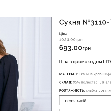
Сукня №3110-
Ціна:
1026.00грн
693.00
Грн
Ціна з промокодом LIT
МАТЕРІАЛ:
Тканина креп-шифо
СКЛАД:
95% поліестер, 5% ел
РОЗТЯЖНІСТЬ:
слабка розтяж