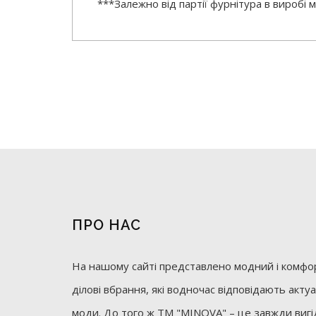
***Залежно від партії фурнітура в виробі
ПРО НАС
На нашому сайті представлено модний і комфор
ділові вбрання, які водночас відповідають акт
моди. До того ж ТМ "MINOVA" – це завжди вигід