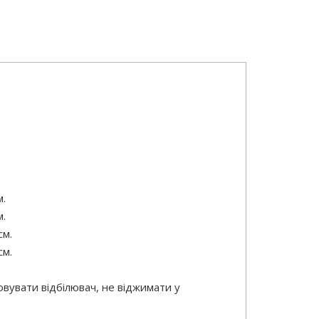
м.
м.
см.
см.
вувати відбілювач, не віджимати у