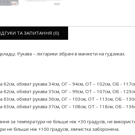
ІДГУКИ ТА ЗАПИТАННЯ (0)
ладці. Рукава – ліхтарики зібрані в манжети на гудзиках.
а 62см, обхват рукава 34см, ОГ – 94см, ОТ – 102см, ОБ - 117с
а 62см, обхват рукава 35см, ОГ – 99см, ОТ – 107см, ОБ - 123с
а 63см, обхват рукава 36см, ОГ – 103см, ОТ – 113см, ОБ - 130
а 63см, обхват рукава 37см, ОГ – 108см, ОТ – 118см, ОБ - 136
я за температури не більше ніж +30 градусів, не використо
ри не більше ніж +100 градусів, хімчистка заборонена.