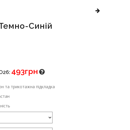
Темно-Синій
493грн
O26:
н та трикотажна підкладка
астан
ність