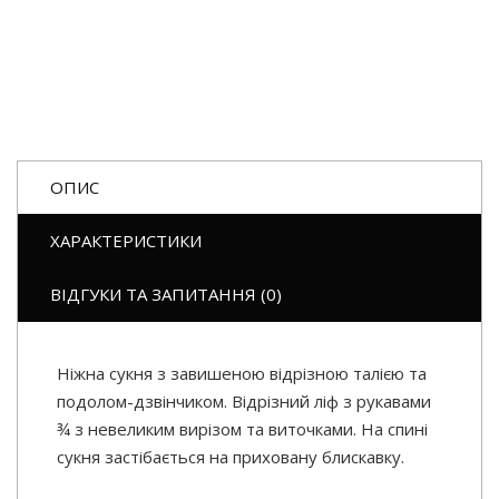
ОПИС
ХАРАКТЕРИСТИКИ
ВІДГУКИ ТА ЗАПИТАННЯ (0)
Ніжна сукня з завишеною відрізною талією та
подолом-дзвінчиком. Відрізний ліф з рукавами
¾ з невеликим вирізом та виточками. На спині
сукня застібається на приховану блискавку.