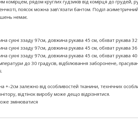
ним комірцем, рядом круглих гудзиків від комірця до грудей, 
енчкоті, поясок можна зав\'язати бантом. Поділ асиметричний
ишень немає.
на сукні ззаду 97см, довжина рукава 45 см, обхват рукава 32 с
на сукні ззаду 97см, довжина рукава 45 см, обхват рукава 36 с
на сукні ззаду 97см, довжина рукава 45 см, обхват рукава 40 с
ератури до 30 градусів, відбілювання заборонене, прасуван
.
 на +-2см залежно від особливостей тканини, технічних особ
нітору, відтінок виробу може дещо відрізнятися.
 може змінюватися