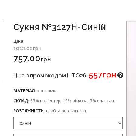
Сукня №3127Н-Синій
Ціна:
1012.00грн
757.00
Грн
557грн
Ціна з промокодом LITO26:
МАТЕРІАЛ:
костюмка
СКЛАД:
85% поліестер, 10% віскоза, 5% еластан,
РОЗТЯЖНІСТЬ:
слабка розтяжність