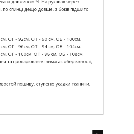
рукава довжиною ¾. На рукавах через
, по спинці дещо довше, з боків підшито
м, ОГ - 92см, ОТ - 90 см, ОБ - 100см.
м, ОГ - 96см, ОТ - 94 см, ОБ - 104см.
м, ОГ - 100см, ОТ - 98 см, ОБ - 108см.
ня та пропарювання вимагає обережності,
ливостей пошиву, ступеню усадки тканини.