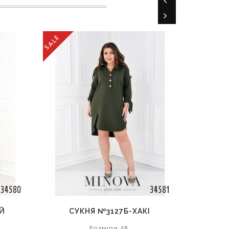
SALE
ІЙ
СУКНЯ №3127Б-ХАКІ
Розміри 48,