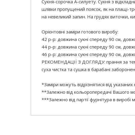
Сукня-сорочка А-силуету. Сукня з відклад
шлівки пропущений поясок, як на плащі-тр
на невеликий запин. На грудях виточки, к
Орієнтовні заміри готового виробу:
42 р-р: довжина сукні спереду 90 см, довжи
44 р-р: довжина сукні спереду 90 см, довжи
46 р-р: довжина сукні спереду 90 см, довжи
РЕКОМЕНДАЦІЇ З ДОГЛЯДУ: прання за темп
суха чистка та сушка в барабані заборонені
*Заміри можуть відрізнятися від указаних
**Залежно від кольоропередачі Вашого мо
***Залежно від партії фурнітура в виробі