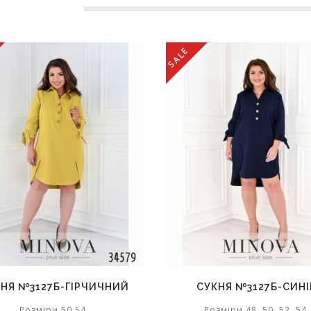
SALE
НЯ №3127Б-ГІРЧИЧНИЙ
СУКНЯ №3127Б-СИН
Розміри 50,54,
Розміри 48, 50, 52, 54,