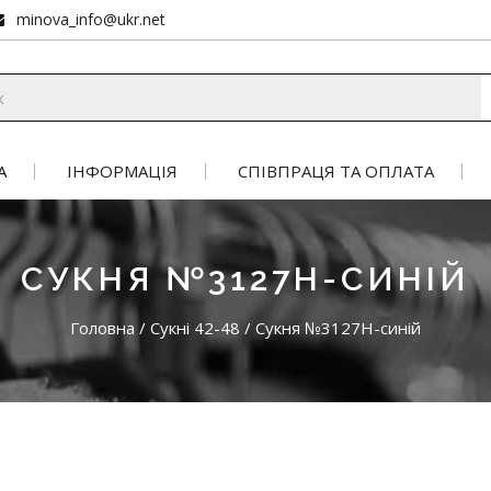
minova_info@ukr.net
А
ІНФОРМАЦІЯ
СПІВПРАЦЯ ТА ОПЛАТА
СУКНЯ №3127Н-СИНІЙ
Головна
/
Сукні 42-48
/
Сукня №3127Н-синій