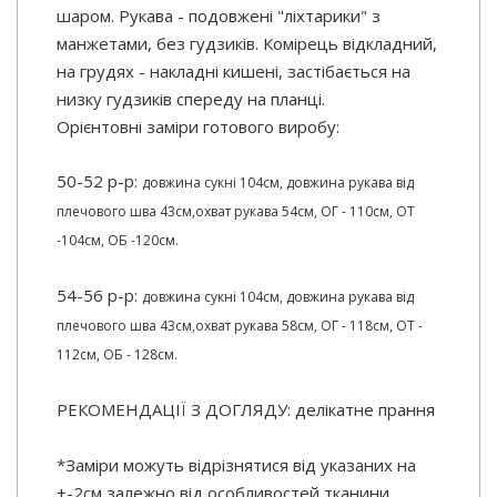
шаром. Рукава - подовжені "ліхтарики" з
манжетами, без гудзиків. Комірець відкладний,
на грудях - накладні кишені, застібається на
низку гудзиків спереду на планці.
Орієнтовні заміри готового виробу:
50-52 р-р:
довжина сукні 104см,
довжина рукава від
плечового шва 43см,
охват рукава 54см,
ОГ - 110см,
ОТ
-104см,
ОБ -120см.
54-56 р-р:
довжина сукні 104см,
довжина рукава від
плечового шва 43см,
охват рукава 58см,
ОГ - 118см,
ОТ -
112см,
ОБ - 128см.
РЕКОМЕНДАЦІЇ З ДОГЛЯДУ: делікатне прання
*Заміри можуть відрізнятися від указаних на
+-2см залежно від особливостей тканини,