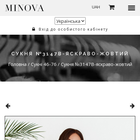
UAH
Вхід до особистого кабінету
CУКНЯ №3147B-ЯСКРАВО-ЖОВТИЙ
Головна
/
Сукні 46-76
/
Cукня №3147B-яскраво-жовтий