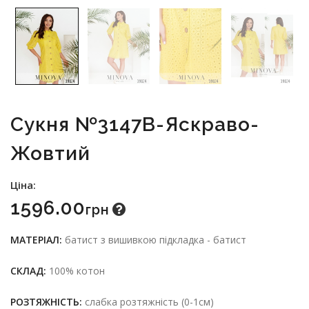
Cукня №3147B-Яскраво-
Жовтий
Ціна:
1596.00
Грн
МАТЕРІАЛ:
батист з вишивкою підкладка - батист
СКЛАД:
100% котон
РОЗТЯЖНІСТЬ:
слабка розтяжність (0-1см)