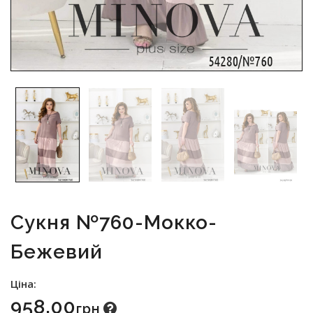
Сукня №760-Мокко-
Бежевий
Ціна:
958.00
Грн