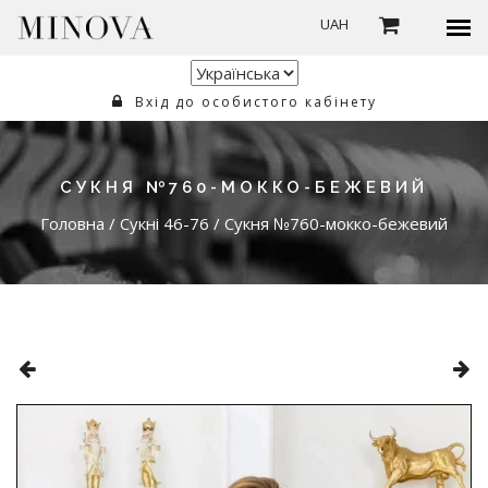
UAH
Вхід до особистого кабінету
СУКНЯ №760-МОККО-БЕЖЕВИЙ
Головна
/
Сукні 46-76
/
Сукня №760-мокко-бежевий