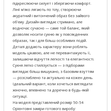
підкреслюючи силует і зберігаючи комфорт.
Лінії м’яко лягають по тілу, створюючи
акуратний і витончений образ без зайвого
об’єму. Дизайн виглядає стримано, але
водночас сучасно — саме той баланс, який
дозволяє носити сукню як у повсякденних
образах, так і для більш особливих подій.
Деталі додають характеру: вони роблять
модель цікавою, але не перевантажують її,
залишаючи відчуття легкості та елегантності.
Сукня легко стилізується — з підборами
виглядає більш вишукано, з базовим взуттям
— розслаблено та актуально на кожен день.
Ідеальний варіант, коли хочеться виглядати
жіночно, впевнено та доречно в будь-якій
ситуації.
На моделі представлений розмір 50-54
Орієнтовні заміри готового виробу: