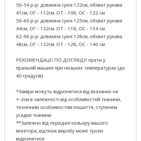
50-54 р-р: довжина сукні 122см, обхват рукава
41см, ОГ - 112см. ОТ - 108, ОС - 122 см
56-60 р-р: довжина сукні 125см, обхват рукава
44см, ОГ - 122см. ОТ - 118, ОС - 134 см
62-66 р-р: довжина сукні 128см, обхват рукава
48см, ОГ - 132см. ОТ - 128, ОС - 140 см
РЕКОМЕНДАЦІЇ ПО ДОГЛЯДУ: прати у
пральній машині при низьких температурах (до
40 градусів)
*Заміри можуть відрізнятися від вказаних на
+-2см в залежності від особливостей тканини,
технічним особливостям пошиття, ступенем
усадки тканини
**Залежно від передачі кольору вашого
монітора, відтінок виробу може трохи
відрізнятися