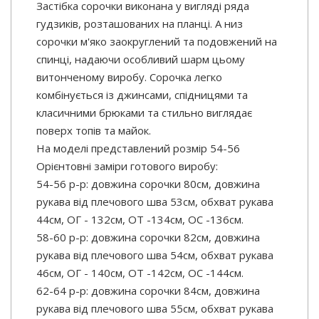
Застібка сорочки виконана у вигляді ряда
гудзиків, розташованих на планці. А низ
сорочки м'яко заокруглений та подовжений на
спинці, надаючи особливий шарм цьому
витонченому виробу. Сорочка легко
комбінується із джинсами, спідницями та
класичними брюками та стильно виглядає
поверх топів та майок.
На моделі представлений розмір 54-56
Орієнтовні заміри готового виробу:
54-56 р-р: довжина сорочки 80см, довжина
рукава від плечового шва 53см, обхват рукава
44см, ОГ - 132см, ОТ -134см, OC -136см.
58-60 р-р: довжина сорочки 82см, довжина
рукава від плечового шва 54см, обхват рукава
46см, ОГ - 140см, ОТ -142см, OC -144см.
62-64 р-р: довжина сорочки 84см, довжина
рукава від плечового шва 55см, обхват рукава