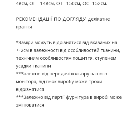
48см, ОГ - 148см, ОТ -150см, OC -152см.
РЕКОМЕНДАЦІЇ ПО ДОГЛЯДУ: делікатне
прання
*Заміри можуть відрізнятися від вказаних на
+-2см в залежності від особливостей тканини,
технічним особливостям пошиття, ступенем
усадки тканини
**Залежно від передачі кольору вашого
монітора, відтінок виробу може трохи
відрізнятися
***Залежно від партії фурнітура в виробі може
змінюватися