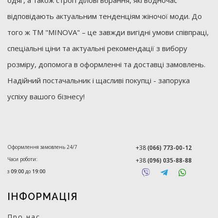
одяг, а також строгі ділові вбрання, які водночас
відповідають актуальним тенденціям жіночої моди. До
того ж ТМ "MINOVA" – це завжди вигідні умови співпраці,
спеціальні ціни та актуальні рекомендації з вибору
розміру, допомога в оформленні та доставці замовлень.
Надійний постачальник і щасливі покупці - запорука
успіху вашого бізнесу!
Оформлення замовлень 24/7
+38
(066) 773-00-12
Часи роботи:
+38
(096) 035-88-88
з
09:00
до
19:00
ІНФОРМАЦІЯ
Про нас