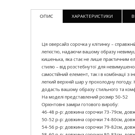
ОПИС
ХАРАКТЕРИСТИКИ
В
Ця оверсайз сорочка у клітинку – справжні
легкістю, надаючи вашому образу невимуш
кишенька, яка стає не лише практичним ел
стилю – від розстебнутої для невимушеног
самостійний елемент, так і в комбінації з
легкий верхній шар у прохолодну погоду. Н
додасть вашому образу стильного та ком
На моделі представлений розмір 50-52
Орієнтовні заміри готового виробу:
46-48 р-р: довжина сорочки 73-79см, довж
50-52 р-р: довжина сорочки 74-80см, довж
54-56 р-р: довжина сорочки 79-82см, довж
58-60 р-р: довжина сорочки 80-83см, довж