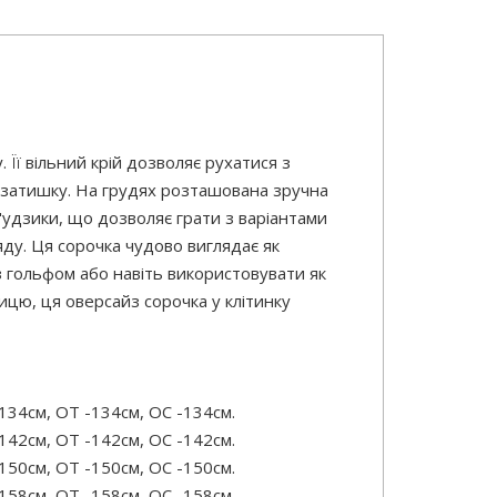
Її вільний крій дозволяє рухатися з
 затишку. На грудях розташована зручна
ґудзики, що дозволяє грати з варіантами
ду. Ця сорочка чудово виглядає як
 з гольфом або навіть використовувати як
ицю, ця оверсайз сорочка у клітинку
134см, ОТ -134см, OC -134см.
142см, ОТ -142см, OC -142см.
150см, ОТ -150см, OC -150см.
158см, ОТ -158см, OC -158см.