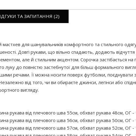
ІДГУКИ ТА ЗАПИТАННЯ (2)
й мастхев для шанувальників комфортного та стильного одягу. 
еності. Довгі рукави, що вільно спадають, додають відчуття
ементом, але й стильним акцентом. Сорочка застібається на 
о луку до повністю застебнутої для більш формального вигля
 іншими речами. Її можна носити поверх футболки, поєднувати
езалежно від того, чи ви обираєте джинси, легінси або спідн
фортного вигляду.
ина рукава від плечового шва 55см, обхват рукава 48см, ОГ - 
ина рукава від плечового шва 56см, обхват рукава 50см, ОГ - 
ина рукава від плечового шва 57см, обхват рукава 52см, ОГ - 
ина рукава від плечового шва 58см, обхват рукава 54см, ОГ - 