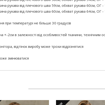
ина рукава від плечового шва 59см, обхват рукава 60см, ОГ - 
ина рукава від плечового шва 60см, обхват рукава 64см, ОГ - 
 при температурі не більше 30 градусів
 на +-2см в залежності від особливостей тканини, технічним 
нітора, відтінок виробу може трохи відрізнятися
 може змінюватися