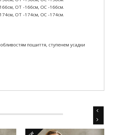
166см, ОТ -166см, OC -166см.
174см, ОТ -174см, OC -174см.
особливостям пошиття, ступенем усадки