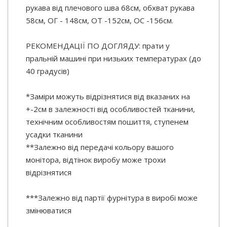
рукава від плечового шва 68см, обхват рукава
58см, ОГ - 148см, ОТ -152см, OC -156см.
РЕКОМЕНДАЦІЇ ПО ДОГЛЯДУ: прати у
пральній машині при низьких температурах (до
40 градусів)
*Заміри можуть відрізнятися від вказаних на
+-2см в залежності від особливостей тканини,
технічним особливостям пошиття, ступенем
усадки тканини
**Залежно від передачі кольору вашого
монітора, відтінок виробу може трохи
відрізнятися
***Залежно від партії фурнітура в виробі може
змінюватися