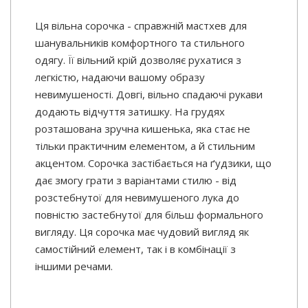
Ця вільна сорочка - справжній мастхев для
шанувальників комфортного та стильного
одягу. Її вільний крій дозволяє рухатися з
легкістю, надаючи вашому образу
невимушеності. Довгі, вільно спадаючі рукави
додають відчуття затишку. На грудях
розташована зручна кишенька, яка стає не
тільки практичним елементом, а й стильним
акцентом. Сорочка застібається на ґудзики, що
дає змогу грати з варіантами стилю - від
розстебнутої для невимушеного лука до
повністю застебнутої для більш формального
вигляду. Ця сорочка має чудовий вигляд як
самостійний елемент, так і в комбінації з
іншими речами.