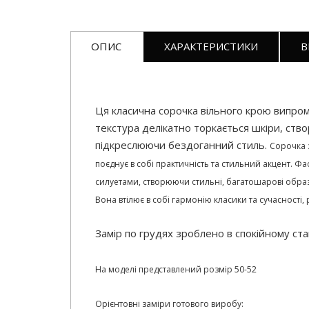
ОПИС
ХАРАКТЕРИСТИКИ
В
Ця класична сорочка вільного крою випромі
текстура делікатно торкається шкіри, ство
підкреслюючи бездоганний стиль.
Сорочка з
поєднує в собі практичність та стильний акцент. Ф
силуетами, створюючи стильні, багатошарові обра
Вона втілює в собі гармонію класики та сучасност
Замір по грудях зроблено в спокійному ст
На моделі представлений розмір 50-52
Орієнтовні заміри готового виробу: