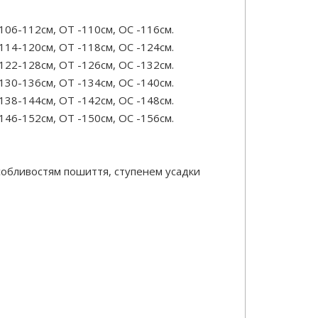
 106-112см, ОТ -110см, OC -116см.
 114-120см, ОТ -118см, OC -124см.
 122-128см, ОТ -126см, OC -132см.
 130-136см, ОТ -134см, OC -140см.
 138-144см, ОТ -142см, OC -148см.
 146-152см, ОТ -150см, OC -156см.
особливостям пошиття, ступенем усадки