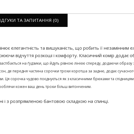
ІДГУКИ ТА ЗАПИТАННЯ (0)
нює елегантність та вишуканість, що робить її незамінним ел
рюючи відчуття розкоші і комфорту. Класичний комір додає об
астібається на ґудзики, що йдуть рівною лінією спереду, додаючи образу
асон, де передня частина сорочки трохи коротша за задню, додає сучасног
зи.
Ця сорочка чудово поєднується як з класичними брюками та спідницями
і, роблячи кожен ваш день трохи більш витонченим.
ані і з розпрямленою бантовою складкою на спинці.