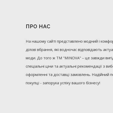
ПРО НАС
На нашому сайті представлено модний і комфор
ділові вбрання, які водночас відповідають акт
моди. До того ж ТМ "MINOVA" – це завжди вигід
спеціальні ціни та актуальні рекомендації з ви
оформленні та доставці замовлень. Надійний п
покупці - запорука успіху вашого бізнесу!