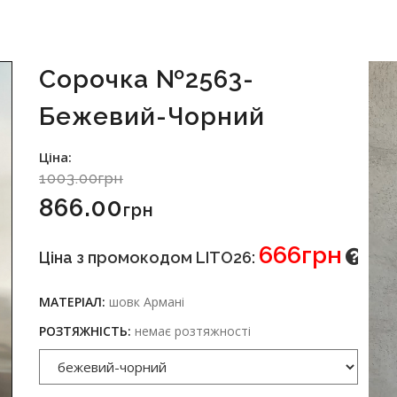
Сорочка №2563-
Бежевий-Чорний
Ціна:
1003.00грн
866.00
Грн
666грн
Ціна з промокодом LITO26:
МАТЕРІАЛ:
шовк Армані
РОЗТЯЖНІСТЬ:
немає розтяжності