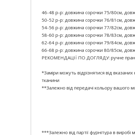
46-48 р-р: довжина сорочки 75/80см, довж
50-52 р-р: довжина сорочки 76/81см, довж
54-56 р-р: довжина сорочки 77/82см, довж
58-60 р-р: довжина сорочки 78/83см, довж
62-64 р-р: довжина сорочки 79/84см, довж
66-68 р-р: довжина сорочки 80/85см, довж
РЕКОМЕНДАЦІЇ ПО ДОГЛЯДУ: ручне прання
*Заміри можуть відрізнятися від вказаних
тканини
**Залежно від передачі кольору вашого мо
***Залежно від партії фурнітура в виробі