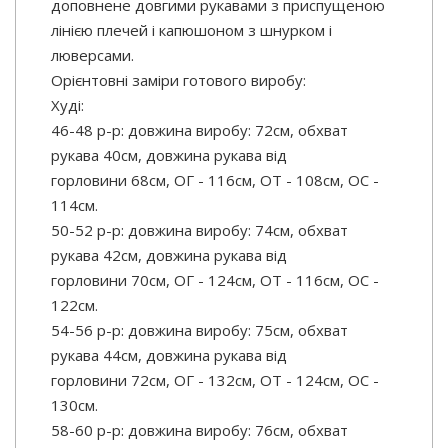
доповнене довгими рукавами з приспущеною
лінією плечей і капюшоном з шнурком і
люверсами.
Орієнтовні заміри готового виробу:
Худі:
46-48 р-р: довжина виробу: 72см, обхват
рукава 40см, довжина рукава від
горловини 68см, ОГ - 116см, ОТ - 108см, OC -
114см.
50-52 р-р: довжина виробу: 74см, обхват
рукава 42см, довжина рукава від
горловини 70см, ОГ - 124см, ОТ - 116см, OC -
122см.
54-56 р-р: довжина виробу: 75см, обхват
рукава 44см, довжина рукава від
горловини 72см, ОГ - 132см, ОТ - 124см, OC -
130см.
58-60 р-р: довжина виробу: 76см, обхват