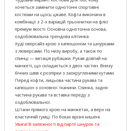
хочеться замінити однотонні спортивні
костюми на щось цікаве. Кофта виконана в
комбінації з 2-х варіацій трьохнитки на флісі
преміум якості: Основна однотонна основа,
оздоблювальна трендова клітинка.
Худі оверсайз крою з капюшоном та шнурками
з люверсами. По низу виробу, а також по
спинці — імітація рубашки. Рукав довгий на
манжеті, що складається з двох частин. Внизу
бічних швів є розпірки з заокругленими кутами.
Перед кофти, лицьова частина рукава та
капюшон з основної тканини. Спинка, задня
частина рукава та вставка переду з
оздоблювальної.
Штани прямого крою на манжетах, а верх на
еластичній гумці. По боках врізні кишені.
Увага! В залежності від партії шнурок та