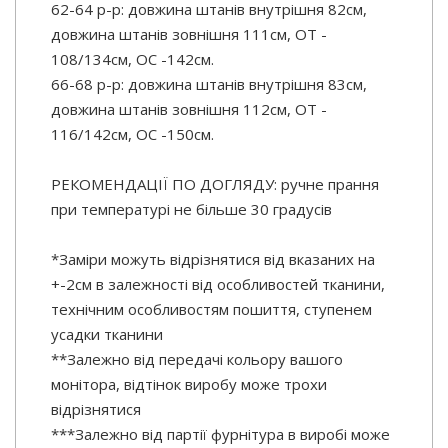
62-64 р-р: довжина штанів внутрішня 82см,
довжина штанів зовнішня 111см, ОТ -
108/134см, OC -142см.
66-68 р-р: довжина штанів внутрішня 83см,
довжина штанів зовнішня 112см, ОТ -
116/142см, OC -150см.
РЕКОМЕНДАЦІЇ ПО ДОГЛЯДУ: ручне прання
при температурі не більше 30 градусів
*Заміри можуть відрізнятися від вказаних на
+-2см в залежності від особливостей тканини,
технічним особливостям пошиття, ступенем
усадки тканини
**Залежно від передачі кольору вашого
монітора, відтінок виробу може трохи
відрізнятися
***Залежно від партії фурнітура в виробі може