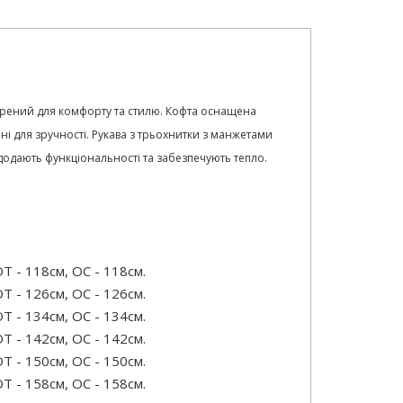
орений для комфорту та стилю. Кофта оснащена
і для зручності. Рукава з трьохнитки з манжетами
одають функціональності та забезпечують тепло.
Т - 118см, OC - 118см.
Т - 126см, OC - 126см.
Т - 134см, OC - 134см.
Т - 142см, OC - 142см.
Т - 150см, OC - 150см.
Т - 158см, OC - 158см.