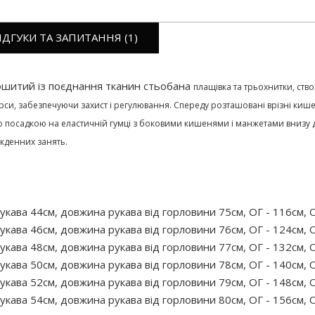
ІДГУКИ ТА ЗАПИТАННЯ (1)
пошитий із поєднання тканин стьобана
плащівка
та трьохнитки, ств
, забезпечуючи захист і регулювання. Спереду розташовані врізні кишен
 посадкою на еластичній гумці з боковими кишенями і манжетами внизу д
якденних занять.
укава 44см, довжина рукава від горловини 75см, ОГ - 116см, О
укава 46см, довжина рукава від горловини 76см, ОГ - 124см, О
укава 48см, довжина рукава від горловини 77см, ОГ - 132см, О
укава 50см, довжина рукава від горловини 78см, ОГ - 140см, О
укава 52см, довжина рукава від горловини 79см, ОГ - 148см, О
укава 54см, довжина рукава від горловини 80см, ОГ - 156см, О