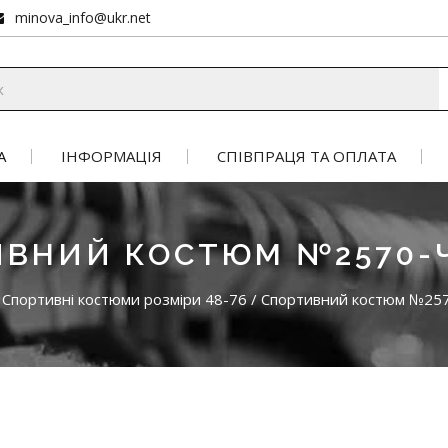
minova_info@ukr.net
А
ІНФОРМАЦІЯ
СПІВПРАЦЯ ТА ОПЛАТА
ИВНИЙ КОСТЮМ №2570-
Спортивні костюми розміри 48-76
/
Спортивний костюм №25