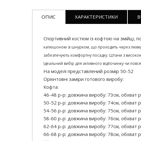
ОПИС
ХАРАКТЕРИСТИКИ
В
Спортивний костюм із кофтою на змійці, 
капюшоном зі шнурком, що проходить через люверси
забезпечують комфортну посадку. Штани з високою
Ідеальний вибір для активного відпочинку чи повс
На моделі представлений розмір 50-52
Орієнтовні заміри готового виробу:
Кофта:
46-48 р-р: довжина виробу: 73см, обхват р
50-52 р-р: довжина виробу: 74см, обхват р
54-56 р-р: довжина виробу: 75см, обхват р
58-60 р-р: довжина виробу: 76см, обхват р
62-64 р-р: довжина виробу: 77см, обхват р
66-68 р-р: довжина виробу: 78см, обхват р