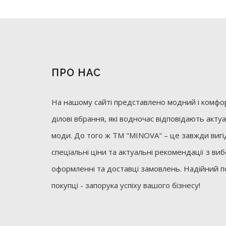
ПРО НАС
На нашому сайті представлено модний і комфор
ділові вбрання, які водночас відповідають акт
моди. До того ж ТМ "MINOVA" – це завжди вигід
спеціальні ціни та актуальні рекомендації з ви
оформленні та доставці замовлень. Надійний п
покупці - запорука успіху вашого бізнесу!