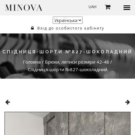
UAH
Вхід до особистого кабінету
СПІДНИЦЯ-ШОРТИ №827-ШОКОЛАДНИЙ
Головна
/
Брюки, легінси розміри 42-48
/
Спідниця-шорти №827-шоколадний