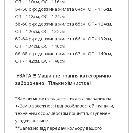
ОТ - 110см, ОС - 116см.
54-56 р-р: довжина жилета 64см, ОГ - 116см,
ОТ - 118см, ОС - 124см.
58-60 р-р: довжина жилета 65см, ОГ - 124см,
ОТ - 126см, ОС - 132см.
62-64 р-р: довжина жилета 66см, ОГ - 132см,
ОТ - 134см, ОС - 140см.
66-68 р-р: довжина жилета 67см, ОГ - 140см,
ОТ - 142см, ОС - 148см.
УВАГА !!! Машинне прання категорично
заборонено ! Тільки хімчистка !
*Заміри можуть відрізнятися від вказаних на
+-2см в залежності від особливостей тканини,
технічним особливостям пошиття, ступенем
усадки тканини
**Залежно від передачі кольору вашого