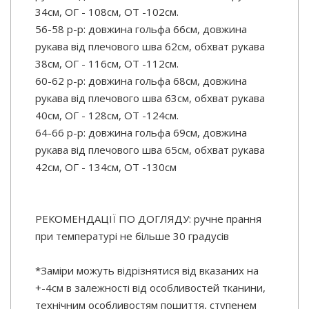
34см, ОГ - 108см, ОТ -102см.
56-58 р-р: довжина гольфа 66см, довжина
рукава від плечового шва 62см, обхват рукава
38см, ОГ - 116см, ОТ -112см.
60-62 р-р: довжина гольфа 68см, довжина
рукава від плечового шва 63см, обхват рукава
40см, ОГ - 128см, ОТ -124см.
64-66 р-р: довжина гольфа 69см, довжина
рукава від плечового шва 65см, обхват рукава
42см, ОГ - 134см, ОТ -130см
РЕКОМЕНДАЦІЇ ПО ДОГЛЯДУ: ручне прання
при температурі не більше 30 градусів
*Заміри можуть відрізнятися від вказаних на
+-4см в залежності від особливостей тканини,
технічним особливостям пошиття, ступенем