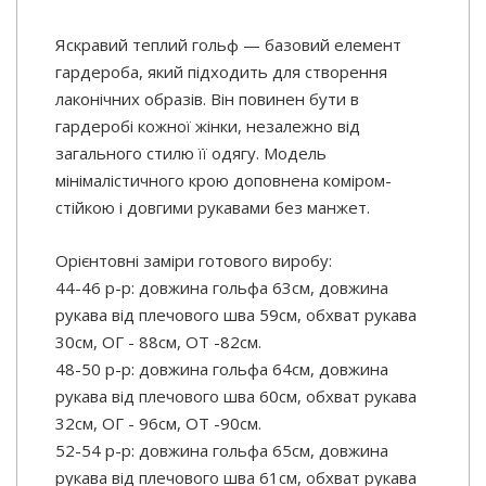
Яскравий теплий гольф — базовий елемент
гардероба, який підходить для створення
лаконічних образів. Він повинен бути в
гардеробі кожної жінки, незалежно від
загального стилю її одягу. Модель
мінімалістичного крою доповнена коміром-
стійкою і довгими рукавами без манжет.
Орієнтовні заміри готового виробу:
44-46 р-р: довжина гольфа 63см, довжина
рукава від плечового шва 59см, обхват рукава
30см, ОГ - 88см, ОТ -82см.
48-50 р-р: довжина гольфа 64см, довжина
рукава від плечового шва 60см, обхват рукава
32см, ОГ - 96см, ОТ -90см.
52-54 р-р: довжина гольфа 65см, довжина
рукава від плечового шва 61см, обхват рукава