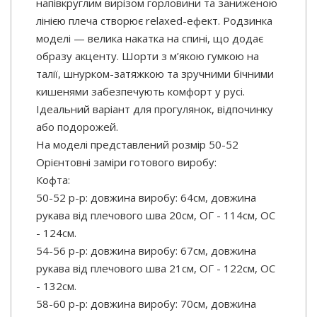
напівкруглим вирізом горловини та заниженою
лінією плеча створює relaxed-ефект. Родзинка
моделі — велика накатка на спині, що додає
образу акценту. Шорти з м’якою гумкою на
талії, шнурком-затяжкою та зручними бічними
кишенями забезпечують комфорт у русі.
Ідеальний варіант для прогулянок, відпочинку
або подорожей.
На моделі представлений розмір 50-52
Орієнтовні заміри готового виробу:
Кофта:
50-52 р-р: довжина виробу: 64см, довжина
рукава від плечового шва 20см, ОГ - 114см, OC
- 124см.
54-56 р-р: довжина виробу: 67см, довжина
рукава від плечового шва 21см, ОГ - 122см, OC
- 132см.
58-60 р-р: довжина виробу: 70см, довжина