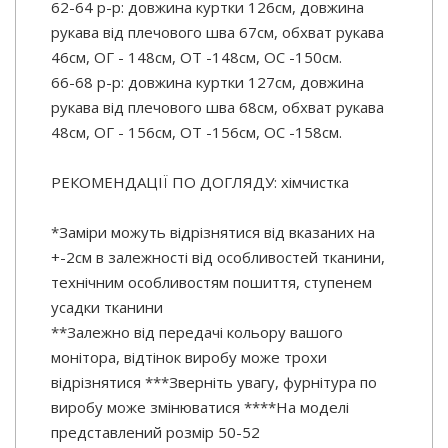
62-64 р-р: довжина куртки 126см, довжина
рукава від плечового шва 67см, обхват рукава
46см, ОГ - 148см, ОТ -148см, OC -150см.
66-68 р-р: довжина куртки 127см, довжина
рукава від плечового шва 68см, обхват рукава
48см, ОГ - 156см, ОТ -156см, OC -158см.
РЕКОМЕНДАЦІЇ ПО ДОГЛЯДУ: хімчистка
*Заміри можуть відрізнятися від вказаних на
+-2см в залежності від особливостей тканини,
технічним особливостям пошиття, ступенем
усадки тканини
**Залежно від передачі кольору вашого
монітора, відтінок виробу може трохи
відрізнятися ***Зверніть увагу, фурнітура по
виробу може змінюватися ****На моделі
представлений розмір 50-52