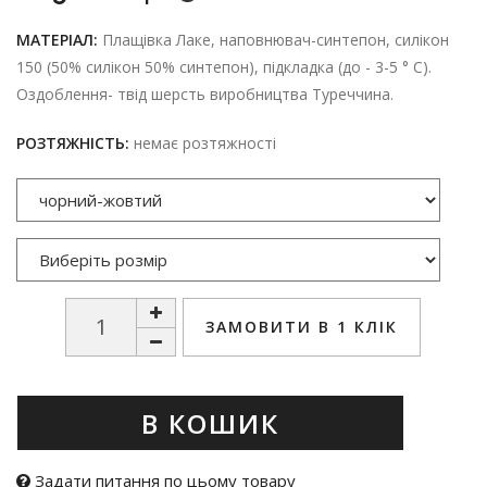
МАТЕРІАЛ:
Плащівка Лаке, наповнювач-синтепон, силікон
150 (50% силікон 50% синтепон), підкладка (до - 3-5 ° С).
Оздоблення- твід шерсть виробництва Туреччина.
РОЗТЯЖНІСТЬ:
немає розтяжності
ЗАМОВИТИ В 1 КЛІК
В КОШИК
Задати питання по цьому товару