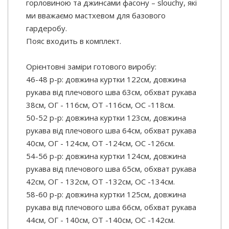
горловиною та джинсами фасону – slouchy, які
ми вважаємо мастхевом для базового
гардеробу.
Пояс входить в комплект.
Орієнтовні заміри готового виробу:
46-48 р-р: довжина куртки 122см, довжина
рукава від плечового шва 63см, обхват рукава
38см, ОГ - 116см, ОТ -116см, OC -118см.
50-52 р-р: довжина куртки 123см, довжина
рукава від плечового шва 64см, обхват рукава
40см, ОГ - 124см, ОТ -124см, OC -126см.
54-56 р-р: довжина куртки 124см, довжина
рукава від плечового шва 65см, обхват рукава
42см, ОГ - 132см, ОТ -132см, OC -134см.
58-60 р-р: довжина куртки 125см, довжина
рукава від плечового шва 66см, обхват рукава
44см, ОГ - 140см, ОТ -140см, OC -142см.