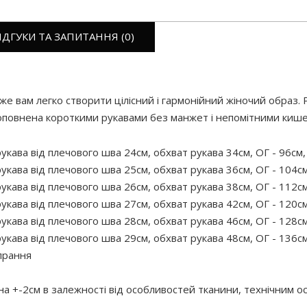
ІДГУКИ ТА ЗАПИТАННЯ (0)
е вам легко створити цілісний і гармонійний жіночий образ.
повнена короткими рукавами без манжет і непомітними кише
укава від плечового шва 24см, обхват рукава 34см, ОГ - 96см,
укава від плечового шва 25см, обхват рукава 36см, ОГ - 104с
укава від плечового шва 26см, обхват рукава 38см, ОГ - 112с
укава від плечового шва 27см, обхват рукава 42см, ОГ - 120с
укава від плечового шва 28см, обхват рукава 46см, ОГ - 128с
укава від плечового шва 29см, обхват рукава 48см, ОГ - 136с
прання
 на +-2см в залежності від особливостей тканини, технічним 