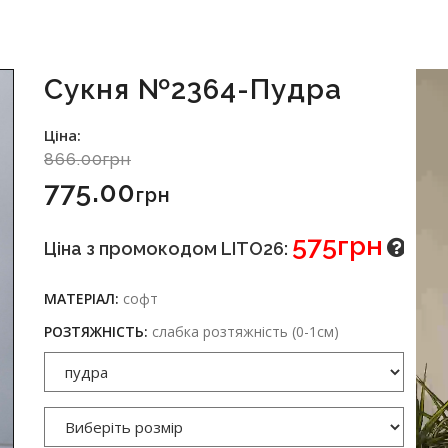
Сукня №2364-Пудра
Ціна:
866.00грн
775.00
Грн
575грн
Ціна з промокодом LITO26:
МАТЕРІАЛ:
софт
РОЗТЯЖНІСТЬ:
слабка розтяжність (0-1см)