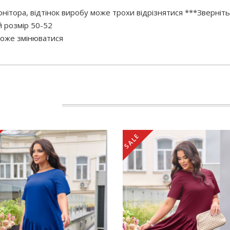
нітора, відтінок виробу може трохи відрізнятися ***Зверніть
 розмір 50-52
 може змінюватися
SALE