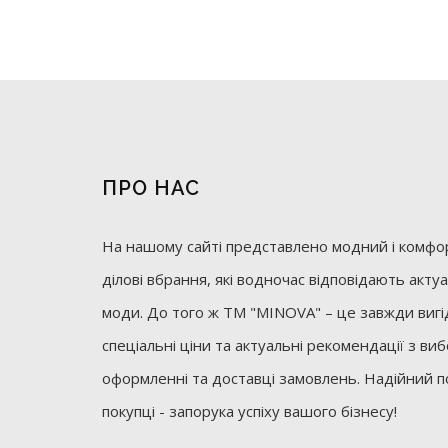
ПРО НАС
На нашому сайті представлено модний і комфор
ділові вбрання, які водночас відповідають акт
моди. До того ж ТМ "MINOVA" – це завжди вигід
спеціальні ціни та актуальні рекомендації з ви
оформленні та доставці замовлень. Надійний п
покупці - запорука успіху вашого бізнесу!