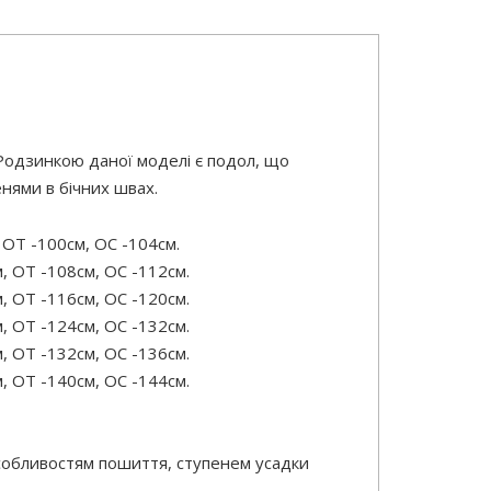
 Родзинкою даної моделі є подол, що
нями в бічних швах.
 ОТ -100см, OC -104см.
м, ОТ -108см, OC -112см.
м, ОТ -116см, OC -120см.
м, ОТ -124см, OC -132см.
м, ОТ -132см, OC -136см.
м, ОТ -140см, OC -144см.
особливостям пошиття, ступенем усадки