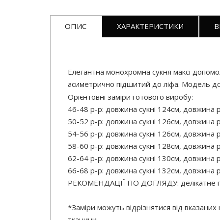
ОПИС
ХАРАКТЕРИСТИКИ
В
Елегантна монохромна сукня максі допомож
асиметрично підшитий до ліфа. Модель до
Орієнтовні заміри готового виробу:
46-48 р-р: довжина сукні 124см, довжина р
50-52 р-р: довжина сукні 126см, довжина р
54-56 р-р: довжина сукні 126см, довжина р
58-60 р-р: довжина сукні 128см, довжина р
62-64 р-р: довжина сукні 130см, довжина р
66-68 р-р: довжина сукні 132см, довжина р
РЕКОМЕНДАЦІЇ ПО ДОГЛЯДУ: делікатне 
*Заміри можуть відрізнятися від вказаних
тканини