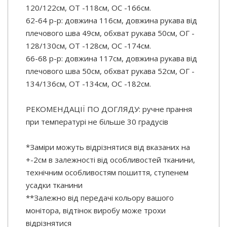
120/122см, ОТ -118см, OC -166см.
62-64 р-р: довжина 116см, довжина рукава від
плечового шва 49см, обхват рукава 50см, ОГ -
128/130см, ОТ -128см, OC -174см.
66-68 р-р: довжина 117см, довжина рукава від
плечового шва 50см, обхват рукава 52см, ОГ -
134/136см, ОТ -134см, OC -182см.
РЕКОМЕНДАЦІЇ ПО ДОГЛЯДУ: ручне прання
при температурі не більше 30 градусів
*Заміри можуть відрізнятися від вказаних на
+-2см в залежності від особливостей тканини,
технічним особливостям пошиття, ступенем
усадки тканини
**Залежно від передачі кольору вашого
монітора, відтінок виробу може трохи
відрізнятися