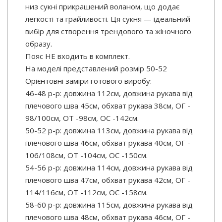
низ сукні прикрашений воланом, що додає
легкості та грайливості. Ця сукня — ідеальний
вибір для створення трендового та жіночного
образу.
Пояс НЕ входить в комплект.
На моделі представлений розмір 50-52
Орієнтовні заміри готового виробу:
46-48 р-р: довжина 112см, довжина рукава від
плечового шва 45см, обхват рукава 38см, ОГ -
98/100см, ОТ -98см, OC -142см.
50-52 р-р: довжина 113см, довжина рукава від
плечового шва 46см, обхват рукава 40см, ОГ -
106/108см, ОТ -104см, OC -150см.
54-56 р-р: довжина 114см, довжина рукава від
плечового шва 47см, обхват рукава 42см, ОГ -
114/116см, ОТ -112см, OC -158см.
58-60 р-р: довжина 115см, довжина рукава від
плечового шва 48см, обхват рукава 46см, ОГ -