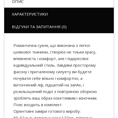
ОПИС
ХАРАКТЕРИСТИКИ
ВІДГУКИ ТА ЗАПИТАННЯ (0)
Романтична сукня, що виконана з легкої
шовкової тканини, створює не тільки красу,
впевненість і комфорт, але і підкреслює
індивідуальний стиль. Завдяки просторому
фасону і приталеному силуету ви будете
почувати себе вільно і комфортно, а
витончений ліф, підшитий на запАх, і
розкльошений поділ з повітряною оборкою
зроблять ваш образ кокетливим і жіночним.
Пояс входить в комплект.
Орієнтовні заміри готового виробу:
50-52 р-р: довжина сукні 122см, довжина