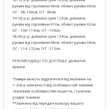
рукава від горловини 66см, обхват рукава 60см,
ОГ - 98-106см, ОТ -96см.
54-56 р-р: довжина сукні 123см, довжина
рукава від горловини 67см, обхват рукава 62см,
ОГ - 106-114см, ОТ -104см.
58-60 р-р: довжина сукні 124см, довжина
рукава від горловини 68см, обхват рукава 64см,
ОГ - 114-122см, ОТ -112см.
РЕКОМЕНДАЦІЇ ПО ДОГЛЯДУ: делікатне
прання
*Заміри можуть відрізнятися від вказаних на
+-2см в залежності від особливостей тканини,
технічним особливостям пошиття, ступенем
усадки тканини
**Залежно від передачі кольору вашого