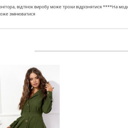
нітора, відтінок виробу може трохи відрізнятися ****На мод
 може змінюватися