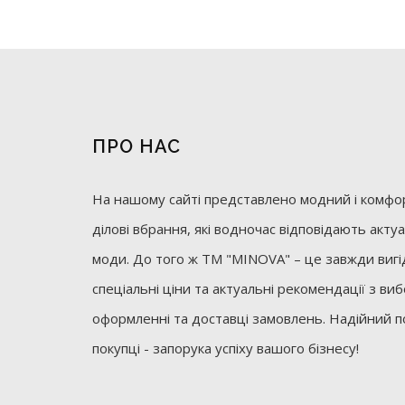
ПРО НАС
На нашому сайті представлено модний і комфор
ділові вбрання, які водночас відповідають акт
моди. До того ж ТМ "MINOVA" – це завжди вигід
спеціальні ціни та актуальні рекомендації з ви
оформленні та доставці замовлень. Надійний п
покупці - запорука успіху вашого бізнесу!