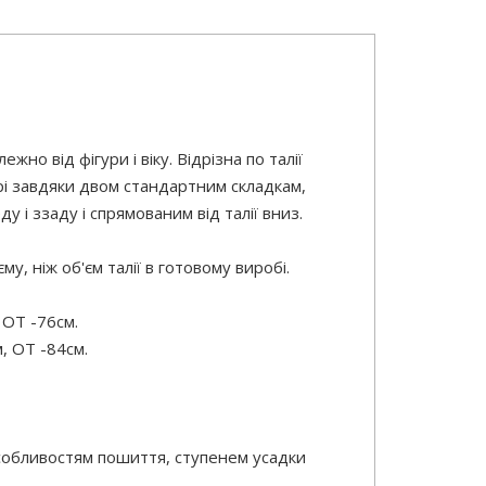
о від фігури і віку. Відрізна по талії
рі завдяки двом стандартним складкам,
 і ззаду і спрямованим від талії вниз.
у, ніж об'єм талії в готовому виробі.
 ОТ -76см.
, ОТ -84см.
особливостям пошиття, ступенем усадки