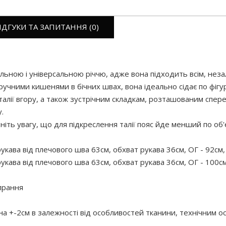
ІДГУКИ ТА ЗАПИТАННЯ (0)
ною і універсальною річчю, адже вона підходить всім, незалежн
ручними кишенями в бічних швах, вона ідеально сідає по фігу
лії вгору, а також зустрічним складкам, розташованим спереду
.
ть увагу, що для підкреслення талії пояс йде менший по об'єм
укава від плечового шва 63см, обхват рукава 36см, ОГ - 92см,
укава від плечового шва 63см, обхват рукава 36см, ОГ - 100см
прання
 на +-2см в залежності від особливостей тканини, технічним 