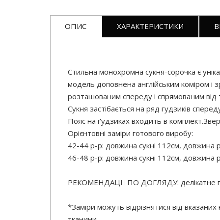
ОПИС
ХАРАКТЕРИСТИКИ
В
Стильна монохромна сукня-сорочка є унікаль
модель доповнена англійським коміром і з
розташованим спереду і спрямованим від та
Сукня застібається на ряд гудзиків спереду
Пояс на ґудзиках входить в комплект.Зверні
Орієнтовні заміри готового виробу:
42-44 р-р: довжина сукні 112см, довжина р
46-48 р-р: довжина сукні 112см, довжина р
РЕКОМЕНДАЦІЇ ПО ДОГЛЯДУ: делікатне 
*Заміри можуть відрізнятися від вказаних
тканини