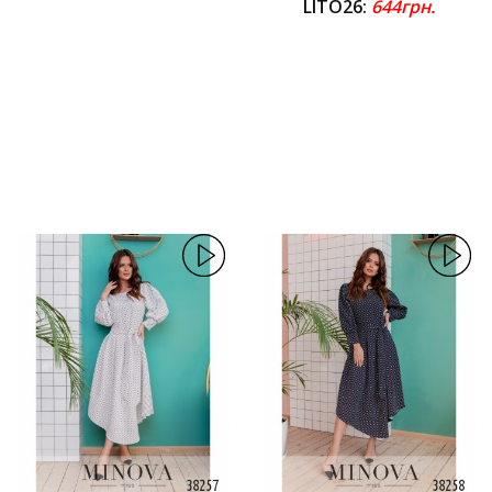
LITO26:
644грн.