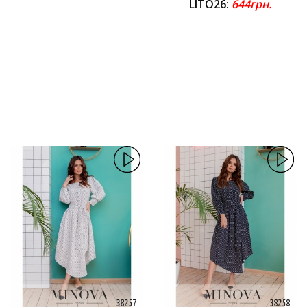
LITO26:
644грн.