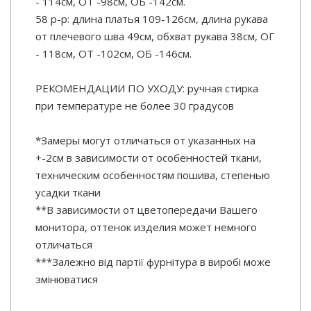
- 114см, ОТ -98см, ОБ -142см.
58 р-р: длина платья 109-126см, длина рукава
от плечевого шва 49см, обхват рукава 38см, ОГ
- 118см, ОТ -102см, ОБ -146см.
РЕКОМЕНДАЦИИ ПО УХОДУ: ручная стирка
при температуре не более 30 градусов
*Замеры могут отличаться от указанных на
+-2см в зависимости от особенностей ткани,
техническим особенностям пошива, степенью
усадки ткани
**В зависимости от цветопередачи Вашего
монитора, оттенок изделия может немного
отличаться
***Залежно від партії фурнітура в виробі може
змінюватися