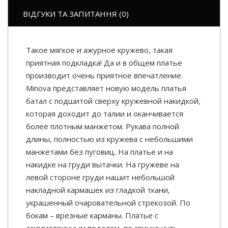
ВІДГУКИ ТА ЗАПИТАННЯ (0)
Такое мягкое и ажурное кружево, такая
приятная подкладка! Да и в общем платье
производит очень приятное впечатление.
Minova представляет новую модель платья
батал с подшитой сверху кружевной накидкой,
которая доходит до талии и оканчивается
более плотным манжетом. Рукава полной
длины, полностью из кружева с небольшими
манжетами без пуговиц. На платье и на
накидке на груди вытачки. На гружеве на
левой стороне груди нашит небольшой
накладной кармашек из гладкой ткани,
украшенный очаровательной стрекозой. По
бокам – врезные карманы. Платье с
асимметричным подолом, по спинке чуть