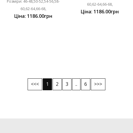
Розміри: 46-48,50-52,54-56,58-
60,62-64,66-68,
60,62-64,66-68,
Ціна: 1186.00грн
Ціна: 1186.00грн
<<<
1
2
3
..
6
>>>