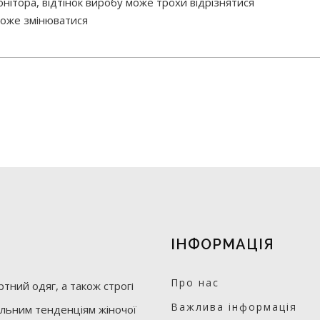
нітора, відтінок виробу може трохи відрізнятися
 може змінюватися
ІНФОРМАЦІЯ
Про нас
тний одяг, а також строгі
Важлива інформація
уальним тенденціям жіночої