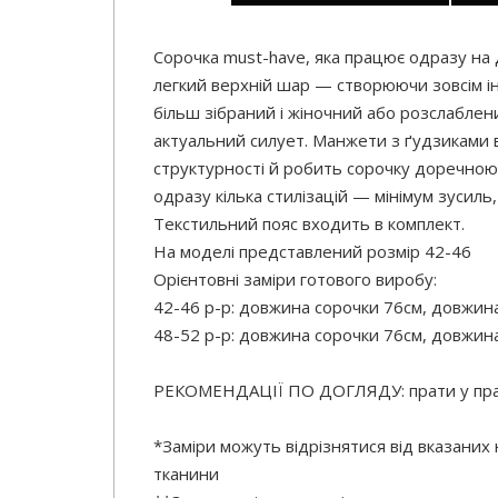
Сорочка must-have, яка працює одразу на 
легкий верхній шар — створюючи зовсім інш
більш зібраний і жіночний або розслаблен
актуальний силует. Манжети з ґудзиками 
структурності й робить сорочку доречною я
одразу кілька стилізацій — мінімум зусиль,
Текстильний пояс входить в комплект.
На моделі представлений розмір 42-46
Орієнтовні заміри готового виробу:
42-46 р-р: довжина сорочки 76см, довжина
48-52 р-р: довжина сорочки 76см, довжина
РЕКОМЕНДАЦІЇ ПО ДОГЛЯДУ: прати у праль
*Заміри можуть відрізнятися від вказаних
тканини