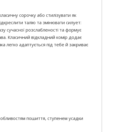
класичну сорочку або стилізувати як
ідкреслити талію та змінювати силует:
азу сучасної розслабленості та формує
ва. Класичний відкладний комір додає
яка легко адаптується під тебе й закриває
особливостям пошиття, ступенем усадки