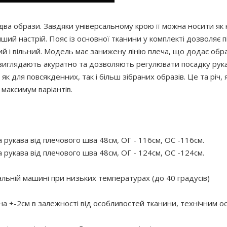
два образи. Завдяки універсальному крою її можна носити як 
ий настрій. Пояс із основної тканини у комплекті дозволяє п
ий і вільний. Модель має занижену лінію плеча, що додає обр
виглядають акуратно та дозволяють регулювати посадку рука
к для повсякденних, так і більш зібраних образів. Це та річ, 
 максимум варіантів.
 рукава від плечового шва 48см, ОГ - 116см, OC -116см.
 рукава від плечового шва 48см, ОГ - 124см, OC -124см.
ній машині при низьких температурах (до 40 градусів)
 на +-2см в залежності від особливостей тканини, технічним 