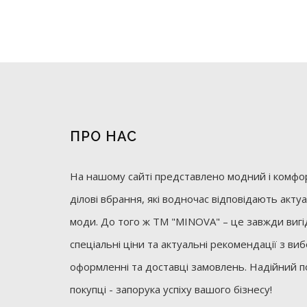
ПРО НАС
На нашому сайті представлено модний і комфор
ділові вбрання, які водночас відповідають акт
моди. До того ж ТМ "MINOVA" – це завжди вигід
спеціальні ціни та актуальні рекомендації з ви
оформленні та доставці замовлень. Надійний п
покупці - запорука успіху вашого бізнесу!