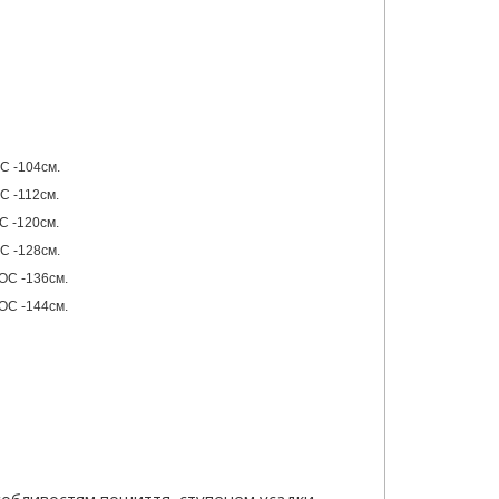
С -104см.
С -112см.
С -120см.
С -128см.
 ОС -136см.
 ОС -144см.