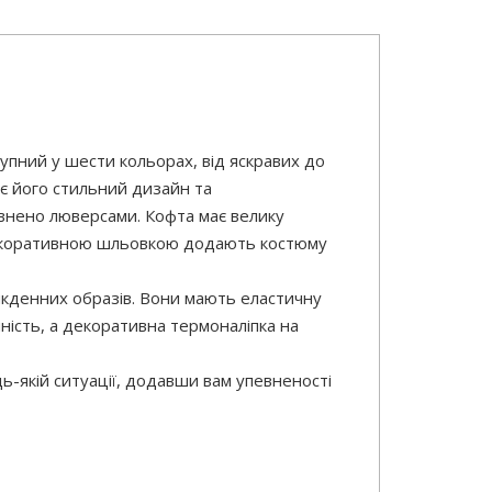
упний у шести кольорах, від яскравих до
 є його стильний дизайн та
овнено люверсами. Кофта має велику
з декоративною шльовкою додають костюму
якденних образів. Вони мають еластичну
ність, а декоративна термоналіпка на
ь-якій ситуації, додавши вам упевненості