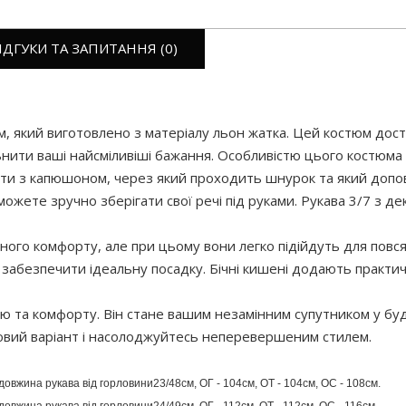
ІДГУКИ ТА ЗАПИТАННЯ (0)
 який виготовлено з матеріалу льон жатка. Цей костюм дост
ьнити ваші найсміливіші бажання. Особливістю цього костюма
офти з капюшоном, через який проходить шнурок та який доп
можете зручно зберігати свої речі під руками. Рукава 3/7 
ного комфорту, але при цьому вони легко підійдуть для повс
 забезпечити ідеальну посадку. Бічні кишені додають практич
ю та комфорту. Він стане вашим незамінним супутником у буд
овий варіант і насолоджуйтесь неперевершеним стилем.
довжина рукава від горловини23/48см, ОГ - 104см, ОТ - 104см, ОС - 108см.