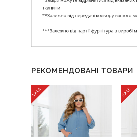
*Заміри можуть відрізнятися від вказаних
тканини
**Залежно від передачі кольору вашого мо
***Залежно від партії фурнітура в виробі
РЕКОМЕНДОВАНІ ТОВАРИ
SALE
SALE