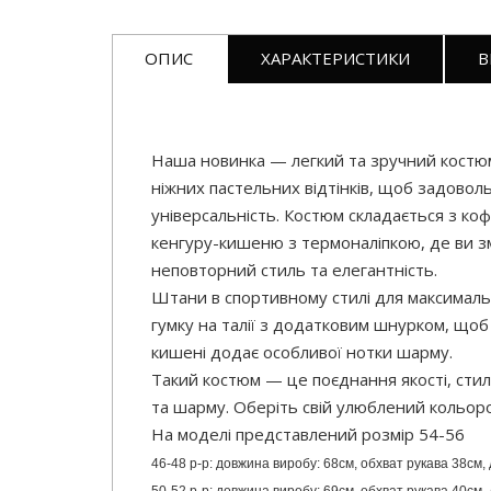
ОПИС
ХАРАКТЕРИСТИКИ
В
Наша новинка — легкий та зручний костюм,
ніжних пастельних відтінків, щоб задовол
універсальність. Костюм складається з к
кенгуру-кишеню з термоналіпкою, де ви з
неповторний стиль та елегантність.
Штани в спортивному стилі для максималь
гумку на талії з додатковим шнурком, щоб
кишені додає особливої нотки шарму.
Такий костюм — це поєднання якості, стил
та шарму. Оберіть свій улюблений кольор
На моделі представлений розмір 54-56
46-48 р-р: довжина виробу: 68см, обхват рукава 38см, 