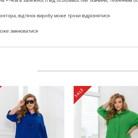
 на +-4см в залежності від особливостей тканини, технічним 
нітора, відтінок виробу може трохи відрізнятися
 може змінюватися
SALE