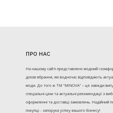
ПРО НАС
На нашому сайті представлено модний і комфор
ділові вбрання, які водночас відповідають акт
моди. До того ж ТМ "MINOVA" – це завжди вигід
спеціальні ціни та актуальні рекомендації з ви
оформленні та доставці замовлень. Надійний п
покупці - запорука успіху вашого бізнесу!