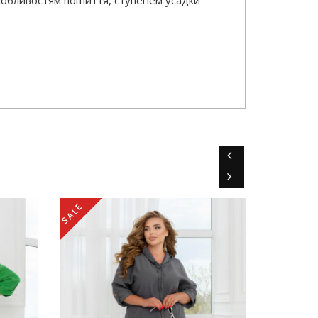
особливостям пошиття, ступенем усадки
SALE
SALE