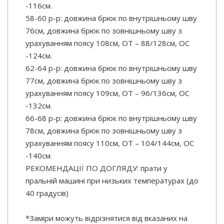
-116см.
58-60 р-р: довжина брюк по внутрішньому шву
76см, довжина брюк по зовнішньому шву з
урахуванням поясу 108см, ОТ – 88/128см, ОС
-124см.
62-64 р-р: довжина брюк по внутрішньому шву
77см, довжина брюк по зовнішньому шву з
урахуванням поясу 109см, ОТ – 96/136см, ОС
-132см.
66-68 р-р: довжина брюк по внутрішньому шву
78см, довжина брюк по зовнішньому шву з
урахуванням поясу 110см, ОТ – 104/144см, ОС
-140см.
РЕКОМЕНДАЦІЇ ПО ДОГЛЯДУ: прати у
пральній машині при низьких температурах (до
40 градусів)
*Заміри можуть відрізнятися від вказаних на