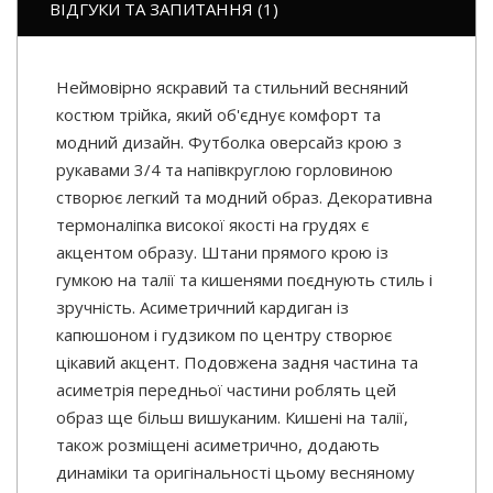
ВІДГУКИ ТА ЗАПИТАННЯ (1)
Неймовірно яскравий та стильний весняний
костюм трійка, який об'єднує комфорт та
модний дизайн. Футболка оверсайз крою з
рукавами 3/4 та напівкруглою горловиною
створює легкий та модний образ. Декоративна
термоналіпка високої якості на грудях є
акцентом образу. Штани прямого крою із
гумкою на талії та кишенями поєднують стиль і
зручність. Асиметричний кардиган із
капюшоном і гудзиком по центру створює
цікавий акцент. Подовжена задня частина та
асиметрія передньої частини роблять цей
образ ще більш вишуканим. Кишені на талії,
також розміщені асиметрично, додають
динаміки та оригінальності цьому весняному