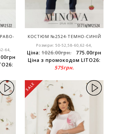
РАВО-
КОСТЮМ №2524-ТЕМНО-СИНІЙ
Розміри: 50-52,58-60,62-64,
62-64,
Ціна:
1026.00грн.
775.00грн
.00грн
Ціна з промокодом LITO26:
TO26:
575грн.
SALE