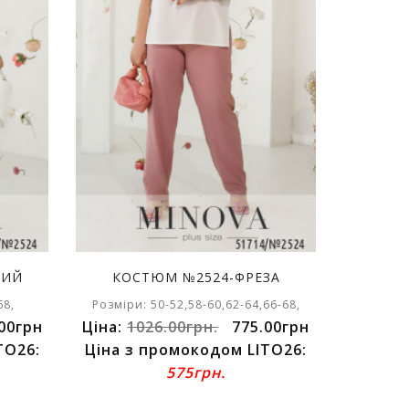
НИЙ
КОСТЮМ №2524-ФРЕЗА
68,
Розміри: 50-52,58-60,62-64,66-68,
00грн
Ціна:
1026.00грн.
775.00грн
TO26:
Ціна з промокодом LITO26:
575грн.