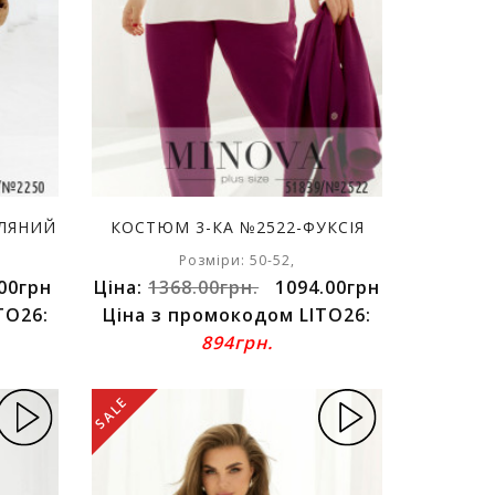
ГЛЯНИЙ
КОСТЮМ 3-КА №2522-ФУКСІЯ
Розміри: 50-52,
00грн
Ціна:
1368.00грн.
1094.00грн
TO26:
Ціна з промокодом LITO26:
894грн.
SALE