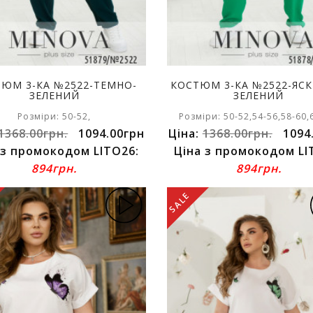
ЮМ 3-КА №2522-ТЕМНО-
КОСТЮМ 3-КА №2522-ЯСК
ЗЕЛЕНИЙ
ЗЕЛЕНИЙ
Розміри: 50-52,
Розміри: 50-52,54-56,58-60,
1368.00грн.
1094.00грн
Ціна:
1368.00грн.
1094
 з промокодом LITO26:
Ціна з промокодом LI
894грн.
894грн.
SALE