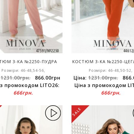
ТЮМ 3-КА №2250-ПУДРА
КОСТЮМ 3-КА №2250-ЦЕ
Розміри: 46-48,54-56,
Розміри: 46-48,50-52,
:
1231.00грн.
866.00грн
Ціна:
1231.00грн.
866.
 з промокодом LITO26:
Ціна з промокодом LI
666грн.
666грн.
SALE