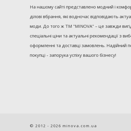
На нашому сайті представлено модний і комфор
ділові вбрання, які водночас відповідають акт
моди. До того ж ТМ "MINOVA" – це завжди вигід
спеціальні ціни та актуальні рекомендації з ви
оформленні та доставці замовлень. Надійний п
покупці - запорука успіху вашого бізнесу!
© 2012 - 2026 minova.com.ua