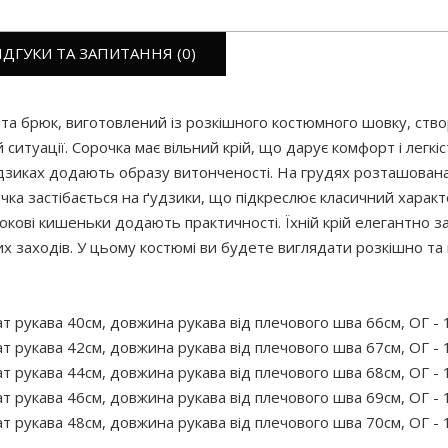
ІДГУКИ ТА ЗАПИТАННЯ (0)
та брюк, виготовлений із розкішного костюмного шовку, ство
ситуації. Сорочка має вільний крій, що дарує комфорт і легкіст
удзиках додають образу витонченості. На грудях розташована
ка застібається на ґудзики, що підкреслює класичний характ
окові кишеньки додають практичності. Їхній крій елегантно 
х заходів. У цьому костюмі ви будете виглядати розкішно та
т рукава 40см, довжина рукава від плечового шва 66см, ОГ - 1
т рукава 42см, довжина рукава від плечового шва 67см, ОГ - 1
т рукава 44см, довжина рукава від плечового шва 68см, ОГ - 1
т рукава 46см, довжина рукава від плечового шва 69см, ОГ - 1
т рукава 48см, довжина рукава від плечового шва 70см, ОГ - 1