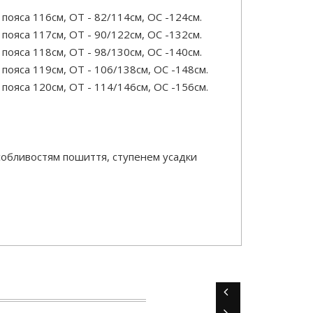
ояса 116см, ОТ - 82/114см, OC -124см.
ояса 117см, ОТ - 90/122см, OC -132см.
ояса 118см, ОТ - 98/130см, OC -140см.
пояса 119см, ОТ - 106/138см, OC -148см.
пояса 120см, ОТ - 114/146см, OC -156см.
особливостям пошиття, ступенем усадки