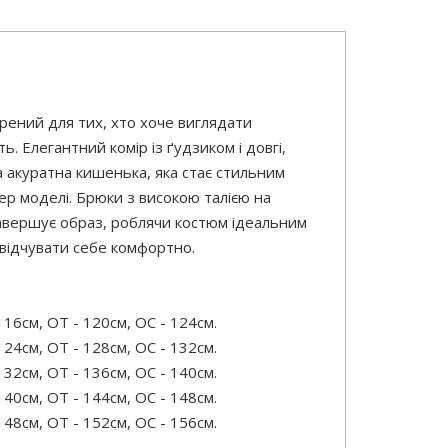
рений для тих, хто хоче виглядати
ь. Елегантний комір із ґудзиком і довгі,
 акуратна кишенька, яка стає стильним
ер моделі. Брюки з високою талією на
завершує образ, роблячи костюм ідеальним
 відчувати себе комфортно.
16см, ОТ - 120см, OC - 124см.
24см, ОТ - 128см, OC - 132см.
32см, ОТ - 136см, OC - 140см.
40см, ОТ - 144см, OC - 148см.
48см, ОТ - 152см, OC - 156см.