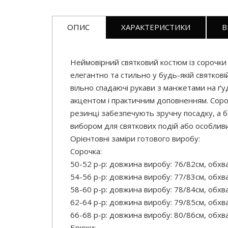
ОПИС
ХАРАКТЕРИСТИКИ
В
Неймовірний святковий костюм із сорочки 
елегантно та стильно у будь-якій святковій 
вільно спадаючі рукави з манжетами на ґ
акцентом і практичним доповненням. Сороч
резинці забезпечують зручну посадку, а б
вибором для святкових подій або особливи
Орієнтовні заміри готового виробу:
Сорочка:
50-52 р-р: довжина виробу: 76/82см, обхва
54-56 р-р: довжина виробу: 77/83см, обхва
58-60 р-р: довжина виробу: 78/84см, обхва
62-64 р-р: довжина виробу: 79/85см, обхва
66-68 р-р: довжина виробу: 80/86см, обхва
Брюки: