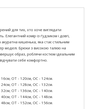
рений для тих, хто хоче виглядати
ь. Елегантний комір із ґудзиком і довгі,
 акуратна кишенька, яка стає стильним
ер моделі. Брюки з високою талією на
завершує образ, роблячи костюм ідеальним
 відчувати себе комфортно.
16см, ОТ - 120см, OC - 124см.
24см, ОТ - 128см, OC - 132см.
32см, ОТ - 136см, OC - 140см.
40см, ОТ - 144см, OC - 148см.
48см, ОТ - 152см, OC - 156см.