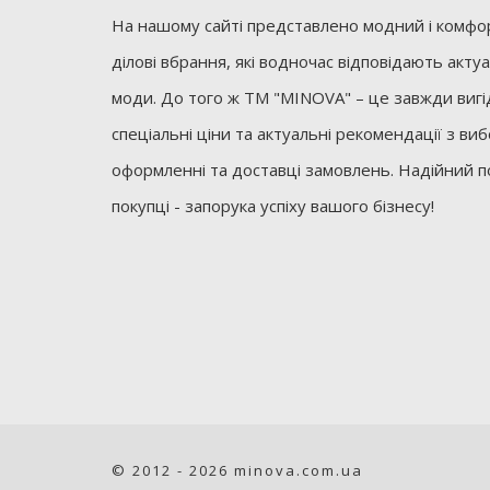
На нашому сайті представлено модний і комфор
ділові вбрання, які водночас відповідають акт
моди. До того ж ТМ "MINOVA" – це завжди вигід
спеціальні ціни та актуальні рекомендації з ви
оформленні та доставці замовлень. Надійний п
покупці - запорука успіху вашого бізнесу!
© 2012 - 2026 minova.com.ua