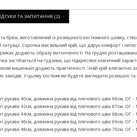
ІДГУКИ ТА ЗАПИТАННЯ (2)
та брюк, виготовлений із розкішного костюмного шовку, ство
ситуації. Сорочка має вільний крій, що дарує комфорт і легкіст
удзиках додають образу витонченості. На грудях розташована
ка застібається на ґудзики, що підкреслює класичний характ
окові кишеньки додають практичності. Їхній крій елегантно 
х заходів. У цьому костюмі ви будете виглядати розкішно та
т рукава 40см, довжина рукава від плечового шва 66см, ОГ - 1
т рукава 42см, довжина рукава від плечового шва 67см, ОГ - 1
т рукава 44см, довжина рукава від плечового шва 68см, ОГ - 1
т рукава 46см, довжина рукава від плечового шва 69см, ОГ - 1
т рукава 48см, довжина рукава від плечового шва 70см, ОГ - 1