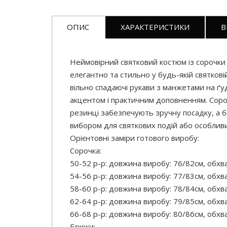
ОПИС
ХАРАКТЕРИСТИКИ
В
Неймовірний святковий костюм із сорочки 
елегантно та стильно у будь-якій святковій 
вільно спадаючі рукави з манжетами на ґ
акцентом і практичним доповненням. Сороч
резинці забезпечують зручну посадку, а б
вибором для святкових подій або особливи
Орієнтовні заміри готового виробу:
Сорочка:
50-52 р-р: довжина виробу: 76/82см, обхва
54-56 р-р: довжина виробу: 77/83см, обхва
58-60 р-р: довжина виробу: 78/84см, обхва
62-64 р-р: довжина виробу: 79/85см, обхва
66-68 р-р: довжина виробу: 80/86см, обхва
Брюки: