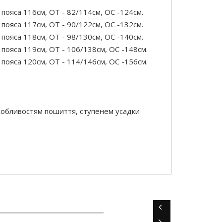
ояса 116см, ОТ - 82/114см, OC -124см.
ояса 117см, ОТ - 90/122см, OC -132см.
ояса 118см, ОТ - 98/130см, OC -140см.
пояса 119см, ОТ - 106/138см, OC -148см.
пояса 120см, ОТ - 114/146см, OC -156см.
особливостям пошиття, ступенем усадки