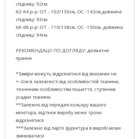
спідниці: 92см.
62-64 р-р: ОТ - 102/130см, ОС -142см,довжина
спідниці: 93см.
66-68 р-р: ОТ - 110/138см, OC -150см, довжина
спідниці: 94см.
РЕКОМЕНДАЦІЇ ПО ДОГЛЯДУ: делікатне
прання
*Заміри можуть відрізнятися від вказаних на
+-2см в залежності від особливостей тканини,
технічним особливостям пошиття, ступенем
усадки тканини
**Залежно від передачі кольору вашого
монітора, відтінок виробу може трохи
відрізнятися
***Залежно від партії фурнітура в виробі може
змінюватися