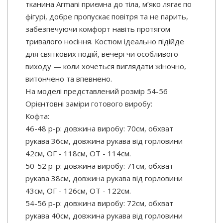
тканина Armani приємна до тіла, м’яко лягає по
фігурі, добре пропускає повітря та не парить,
забезпечуючи комфорт навіть протягом
тривалого носіння. Костюм ідеально підійде
для святкових подій, вечері чи особливого
виходу — коли хочеться виглядати жіночно,
витончено та впевнено.
На моделі представлений розмір 54-56
Орієнтовні заміри готового виробу:
Кофта:
46-48 р-р: довжина виробу: 70см, обхват
рукава 36см, довжина рукава від горловини
42см, ОГ - 118см, ОТ - 114см.
50-52 р-р: довжина виробу: 71см, обхват
рукава 38см, довжина рукава від горловини
43см, ОГ - 126см, ОТ - 122см.
54-56 р-р: довжина виробу: 72см, обхват
рукава 40см, довжина рукава від горловини