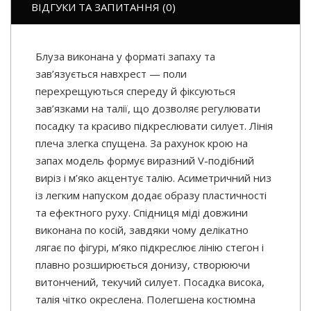
ВІДГУКИ ТА ЗАПИТАННЯ (0)
Блуза виконана у форматі запаху та
зав’язується навхрест — поли
перехрещуються спереду й фіксуються
зав’язками на талії, що дозволяє регулювати
посадку та красиво підкреслювати силует. Лінія
плеча злегка спущена. За рахунок крою на
запах модель формує виразний V-подібний
виріз і м’яко акцентує талію. Асиметричний низ
із легким напуском додає образу пластичності
та ефектного руху. Спідниця міді довжини
виконана по косій, завдяки чому делікатно
лягає по фігурі, м’яко підкреслює лінію стегон і
плавно розширюється донизу, створюючи
витончений, текучий силует. Посадка висока,
талія чітко окреслена. Полегшена костюмна