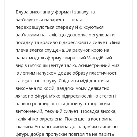
Блуза виконана у форматі запаху та
зав’язується навхрест — поли
перехрещуються спереду й фіксуються
зав’язками на талії, що дозволяє регулювати
посадку та красиво підкреслювати силует. Лінія
плеча злегка спущена. За рахунок крою на
запах модель формує виразний V-подібний
виріз і м’яко акцентує талію. Асиметричний низ
із легким напуском додає образу пластичності
та ефектного руху. Спідниця міді довжини
виконана по косій, завдяки чому делікатно
лягає по фігурі, м’яко підкреслює лінію стегон і
плавно розширюється донизу, створюючи
витончений, текучий силует. Посадка висока,
талія чітко окреслена. Полегшена костюмна
тканина Armani приємна до тіла, м’яко лягає по
фігурі, добре пропускає повітря та не парить,