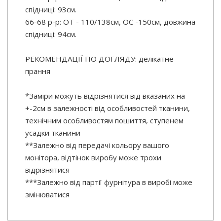
спідниці: 93см.
66-68 р-р: ОТ - 110/138см, OC -150см, довжина
спідниці: 94см.
РЕКОМЕНДАЦІЇ ПО ДОГЛЯДУ: делікатне
прання
*Заміри можуть відрізнятися від вказаних на
+-2см в залежності від особливостей тканини,
технічним особливостям пошиття, ступенем
усадки тканини
**Залежно від передачі кольору вашого
монітора, відтінок виробу може трохи
відрізнятися
***Залежно від партії фурнітура в виробі може
змінюватися