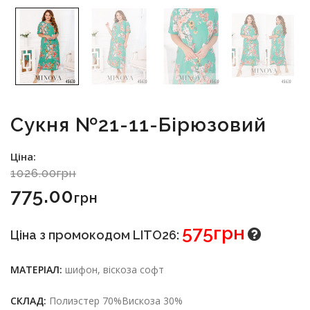
Сукня №21-11-Бірюзовий
Ціна:
1026.00грн
775.00
Грн
575грн
Ціна з промокодом LITO26:
МАТЕРІАЛ:
шифон, віскоза софт
СКЛАД:
Полиэстер 70%Вискоза 30%