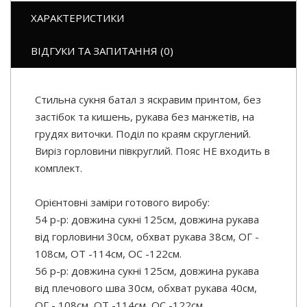
ХАРАКТЕРИСТИКИ
ВІДГУКИ ТА ЗАПИТАННЯ (0)
Стильна сукня батал з яскравим принтом, без
застібок та кишень, рукава без манжетів, на
грудях виточки. Поділ по краям скруглений.
Виріз горловини півкруглий. Пояс НЕ входить в
комплект.
Орієнтовні заміри готового виробу:
54 р-р: довжина сукні 125см, довжина рукава
від горловини 30см, обхват рукава 38см, ОГ -
108см, ОТ -114см, OC -122см.
56 р-р: довжина сукні 125см, довжина рукава
від плечового шва 30см, обхват рукава 40см,
ОГ - 108см, ОТ -114см, OC -122см.