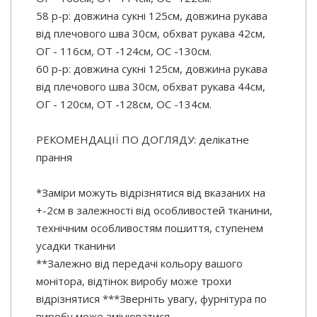
58 р-р: довжина сукні 125см, довжина рукава
від плечового шва 30см, обхват рукава 42см,
ОГ - 116см, ОТ -124см, OC -130см.
60 р-р: довжина сукні 125см, довжина рукава
від плечового шва 30см, обхват рукава 44см,
ОГ - 120см, ОТ -128см, OC -134см.
РЕКОМЕНДАЦІЇ ПО ДОГЛЯДУ: делікатне
прання
*Заміри можуть відрізнятися від вказаних на
+-2см в залежності від особливостей тканини,
технічним особливостям пошиття, ступенем
усадки тканини
**Залежно від передачі кольору вашого
монітора, відтінок виробу може трохи
відрізнятися ***Зверніть увагу, фурнітура по
виробу може змінюватися