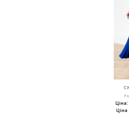
С
Ро
Ціна
Ціна