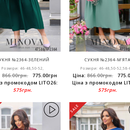
УКНЯ №2364-ЗЕЛЕНИЙ
СУКНЯ №2364-М'ЯТ
Розміри: 46-48,50-52,
Розміри: 46-48,50-52,58-
:
866.00грн.
775.00грн
Ціна:
866.00грн.
775.
 з промокодом LITO26:
Ціна з промокодом LI
575грн.
575грн.
SALE