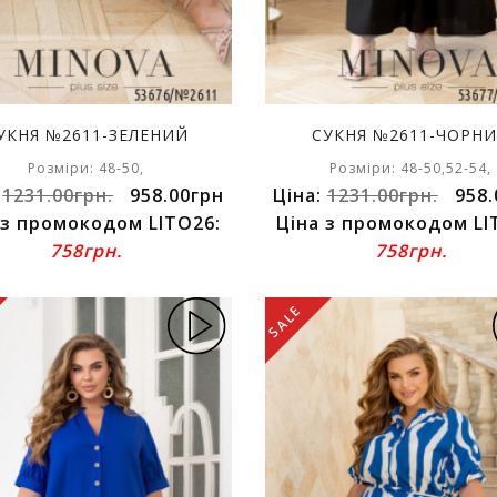
УКНЯ №2611-ЗЕЛЕНИЙ
СУКНЯ №2611-ЧОРН
Розміри: 48-50,
Розміри: 48-50,52-54,
:
1231.00грн.
958.00грн
Ціна:
1231.00грн.
958.
 з промокодом LITO26:
Ціна з промокодом LI
758грн.
758грн.
SALE