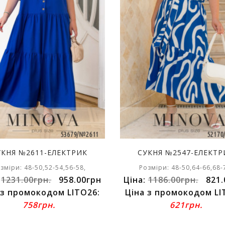
УКНЯ №2611-ЕЛЕКТРИК
СУКНЯ №2547-ЕЛЕКТР
зміри: 48-50,52-54,56-58,
Розміри: 48-50,64-66,68-
:
1231.00грн.
958.00грн
Ціна:
1186.00грн.
821.
 з промокодом LITO26:
Ціна з промокодом LI
758грн.
621грн.