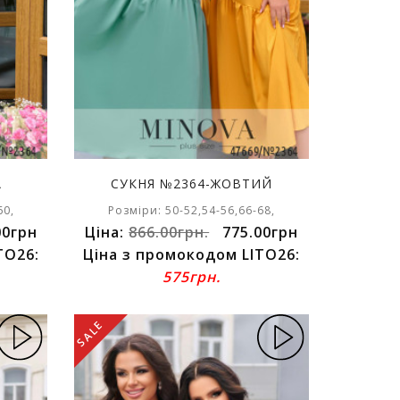
А
СУКНЯ №2364-ЖОВТИЙ
60,
Розміри: 50-52,54-56,66-68,
00грн
Ціна:
866.00грн.
775.00грн
TO26:
Ціна з промокодом LITO26:
575грн.
SALE