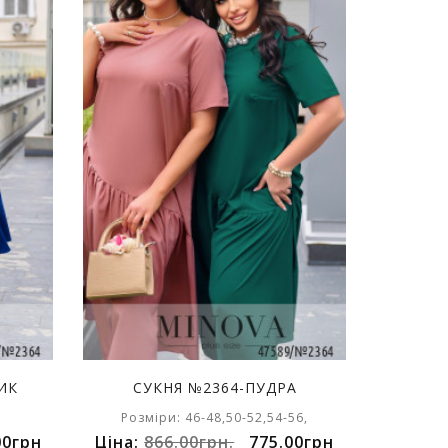
ИК
СУКНЯ №2364-ПУДРА
Розміри: 46-48,50-52,54-56,
00грн
Ціна:
866.00грн.
775.00грн