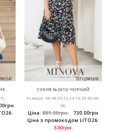
ИК
СУКНЯ №2610-ЧОРНИЙ
70,
Розміри: 46-48,50-52,54-56,58-60,66-
00грн
68,
TO26:
Ціна:
889.00грн.
730.00грн
Ціна з промокодом LITO26:
530грн.