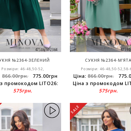
УКНЯ №2364-ЗЕЛЕНИЙ
СУКНЯ №2364-М'ЯТ
Розміри: 46-48,50-52,
Розміри: 46-48,50-52,58-
:
866.00грн.
775.00грн
Ціна:
866.00грн.
775.
 з промокодом LITO26:
Ціна з промокодом LI
575грн.
575грн.
SALE