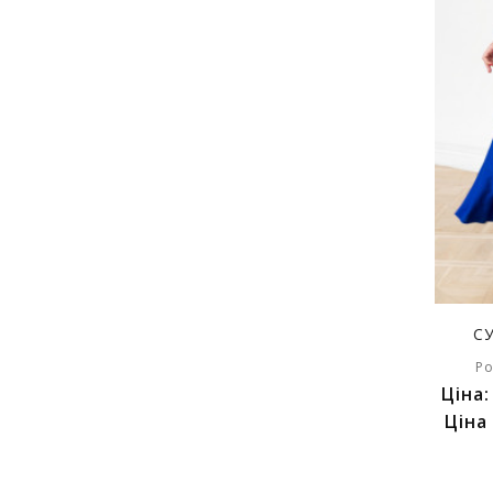
С
Ро
Ціна
Ціна