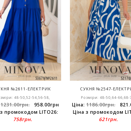
УКНЯ №2611-ЕЛЕКТРИК
СУКНЯ №2547-ЕЛЕКТР
зміри: 48-50,52-54,56-58,
Розміри: 48-50,64-66,68-
:
1231.00грн.
958.00грн
Ціна:
1186.00грн.
821.
 з промокодом LITO26:
Ціна з промокодом LI
758грн.
621грн.