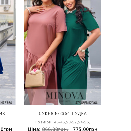
ИК
СУКНЯ №2364-ПУДРА
Розміри: 46-48,50-52,54-56,
00грн
Ціна:
866.00грн.
775.00грн