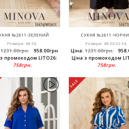
УКНЯ №2611-ЗЕЛЕНИЙ
СУКНЯ №2611-ЧОРН
Розміри: 48-50,
Розміри: 48-50,52-54,
:
1231.00грн.
958.00грн
Ціна:
1231.00грн.
958.
 з промокодом LITO26:
Ціна з промокодом LI
758грн.
758грн.
SALE