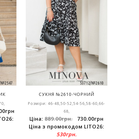
ИК
СУКНЯ №2610-ЧОРНИЙ
70,
Розміри: 46-48,50-52,54-56,58-60,66-
00грн
68,
TO26:
Ціна:
889.00грн.
730.00грн
Ціна з промокодом LITO26:
530грн.