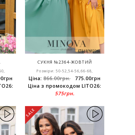
А
СУКНЯ №2364-ЖОВТИЙ
60,
Розміри: 50-52,54-56,66-68,
00грн
Ціна:
866.00грн.
775.00грн
TO26:
Ціна з промокодом LITO26:
575грн.
SALE