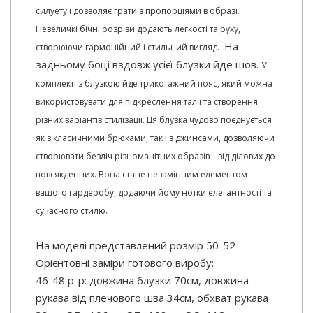
силуету і дозволяє грати з пропорціями в образі.
Невеличкі бічні розрізи додають легкості та руху,
На
створюючи гармонійний і стильний вигляд.
задньому боці вздовж усієї блузки йде шов.
У
комплекті з блузкою йде трикотажний пояс, який можна
використовувати для підкреслення талії та створення
різних варіантів стилізації. Ця блузка чудово поєднується
як з класичними брюками, так і з джинсами, дозволяючи
створювати безліч різноманітних образів – від ділових до
повсякденних. Вона стане незамінним елементом
вашого гардеробу, додаючи йому нотки елегантності та
сучасного стилю.
На моделі представлений розмір 50-52
Орієнтовні заміри готового виробу:
46-48 р-р: довжина блузки 70см, довжина
рукава від плечового шва 34см, обхват рукава