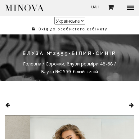
UAH
Вхід до особистого кабінету
БЛУЗА №2559-БІЛИЙ-СИНІЙ
Головна
/
Сорочки, блузи розміри 48-68
/
Блуза №2559-білий-синій