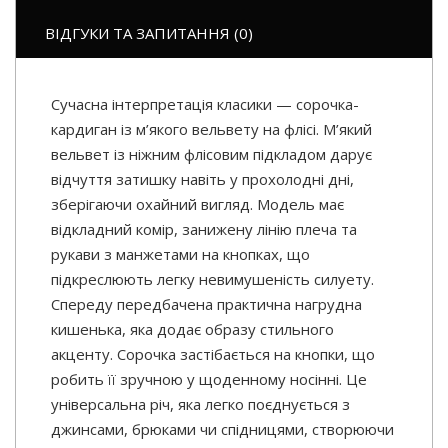
ВІДГУКИ ТА ЗАПИТАННЯ (0)
Сучасна інтерпретація класики — сорочка-
кардиган із м’якого вельвету на флісі. М’який
вельвет із ніжним флісовим підкладом дарує
відчуття затишку навіть у прохолодні дні,
зберігаючи охайний вигляд. Модель має
відкладний комір, занижену лінію плеча та
рукави з манжетами на кнопках, що
підкреслюють легку невимушеність силуету.
Спереду передбачена практична нагрудна
кишенька, яка додає образу стильного
акценту. Сорочка застібається на кнопки, що
робить її зручною у щоденному носінні. Це
універсальна річ, яка легко поєднується з
джинсами, брюками чи спідницями, створюючи